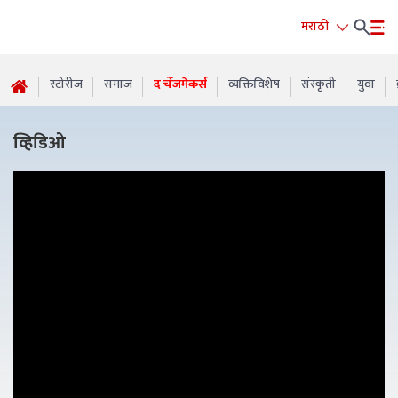
मराठी
स्टोरीज
समाज
द चेंजमेकर्स
व्यक्तिविशेष
संस्कृती
युवा
व्हिडिओ