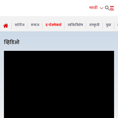
मराठी
स्टोरीज
समाज
द चेंजमेकर्स
व्यक्तिविशेष
संस्कृती
युवा
व्हिडिओ