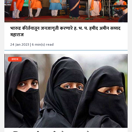
भारुड कीर्तनातून जनजागृती करणारे ह. भ. प. हमीद अमीन सय्यद
महाराज
24 Jan 2023 | 6 min(s) read
समाज