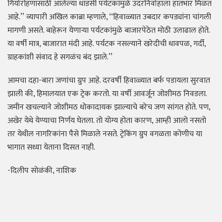
गिर्यारोहणासाठी आलेल्या धाडसी पर्यटकांमुळे उदरनिर्वाहाला हातभार मिळत
आहे.’’
व्यापारी अखिल काब्रा म्हणाले, ‘‘हिवाळ्यात उबदार कपड्यांना चांगली
मागणी असते. बाहेरून येणाऱ्या पर्यटकांमुळे बाजारपेठेत मोठी उलाढाल होते.
या वर्षी मात्र, बाजारात मंदी आहे. पर्यटक नसल्याने खरेदीची धावपळ, गर्दी,
ग्राहकांशी संवाद हे सगळंच बंद झाले.’’
आमचा दहा-बारा जणांचा ग्रुप आहे. दरवर्षी हिवाळ्यात बर्फ पडायला सुरवात
झाली की, हिमालयात एक ट्रेक करतो. या वर्षी आवर्जून जोशीमठ निवडला.
जमीन खचल्याने जोशीमठ धोकादायक झाल्याचे बरेच जण सांगत होते. पण,
अखेर येथे येण्याचा निर्णय घेतला. तो योग्य होता कारण, आम्ही आलो नसतो
तर येथील नागरिकांना पैसे मिळाले नसते. ट्रेकिंग ग्रुप वगळता कोणीच या
भागात सध्या येताना दिसत नाही.
-दिलीप सोळंकी, नाशिक