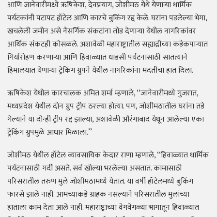
आणि जानेवारीमध्ये ऋषिकेश, देवप्रयाग, जोशीमठ येथे येणाऱ्या धार्मिक
पर्यटकांनी पटापट हॉटेल आणि कारचे बुकिंग रद्द केले. घरांना पडलेल्या भेगा,
खचलेली जमीन असे नैसर्गिक संकटांना तोंड देणाऱ्या येथील नागरिकांवर
आर्थिक संकटही कोसळले. अशावेळी महाराष्ट्रातील सह्याद्रीच्या कडेकपाऱ्यात
गिर्यारोहण करणाऱ्या आणि हिवाळ्यात धाडसी पर्यटनासाठी सातत्याने
हिमालयात येणाऱ्या ट्रेकिंग ग्रुपने येथील नागरिकांना मदतीचा हात दिला.
ऋषिकेश येथील कारचालक अमित शर्मा म्हणाले, ‘‘जानेवारीमध्ये गुजरात,
मध्यप्रदेश येथील दोन ग्रुप ट्रीप ठरल्या होत्या. पण, जोशीमठातील घरांना तडे
गेल्याने या दोन्ही ट्रीप रद्द झाल्या, अशावेळी औरंगाबाद येथून आलेल्या एका
ट्रेकिंग ग्रुपमुळे आधार मिळाला.’’
जोशीमठ येथील हॉटेल व्यावसायिक केदार राणा म्हणाले, ‘‘हिवाळ्यात धार्मिक
पर्यटनासाठी गर्दी असते. सर्व खोल्या भरलेल्या असतात. कामासाठी
परिसरातील तरुण मुले जोशीमठामध्ये येतात. या वर्षी हॉटेलमध्ये बुकिंग
फारसे झाले नाही. आमच्याकडे ग्राहक नसल्याने परिसरातील मुलांच्या
हाताला काम देता आले नाही. महाराष्ट्राच्या वेगवेगळ्या भागातून हिवाळ्यात