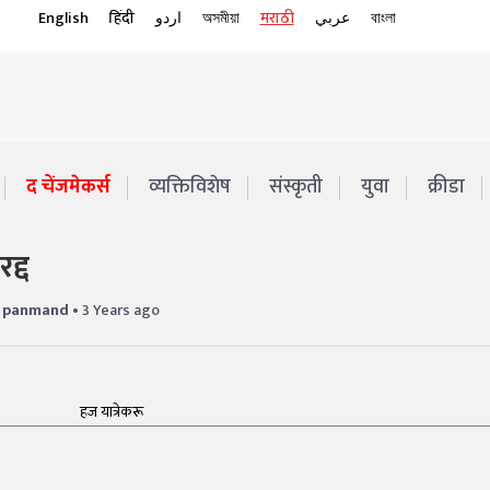
English
हिंदी
اردو
অসমীয়া
मराठी
عربي
বাংলা
द चेंजमेकर्स
व्यक्तिविशेष
संस्कृती
युवा
क्रीडा
द्द
k panmand
• 3 Years ago
हज यात्रेकरू