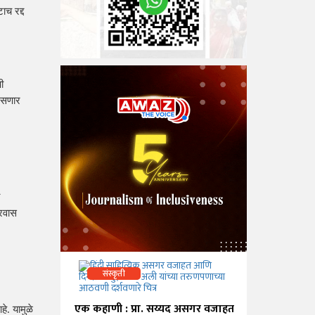
च रद्द 
 
असणार 
रवास 
संस्कृती
एक कहाणी : प्रा. सय्यद असगर वजाहत
. यामुळे 