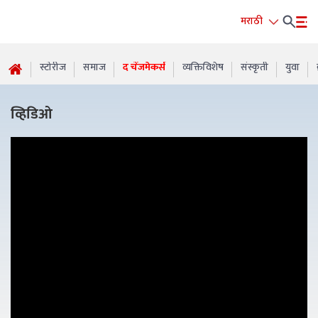
मराठी
स्टोरीज
समाज
द चेंजमेकर्स
व्यक्तिविशेष
संस्कृती
युवा
व्हिडिओ