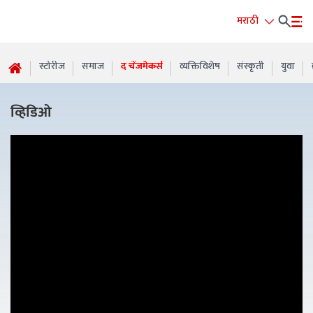
मराठी
स्टोरीज
समाज
द चेंजमेकर्स
व्यक्तिविशेष
संस्कृती
युवा
व्हिडिओ