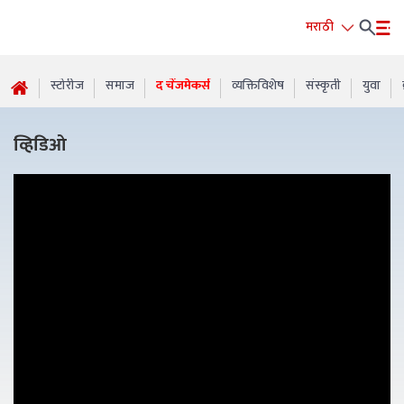
मराठी
स्टोरीज
समाज
द चेंजमेकर्स
व्यक्तिविशेष
संस्कृती
युवा
व्हिडिओ