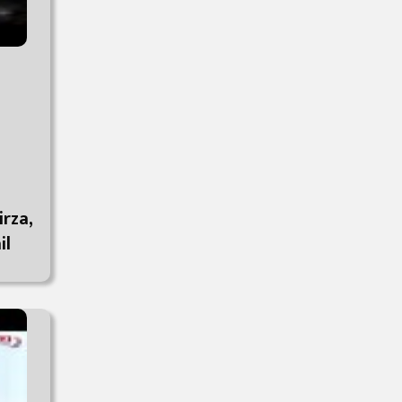
irza,
il