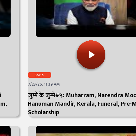
Social
7/23/26, 11:39 AM
i
जुम्मे के जुम्मे#५: Muharram, Narendra Mod
im,
Hanuman Mandir, Kerala, Funeral, Pre-M
Scholarship