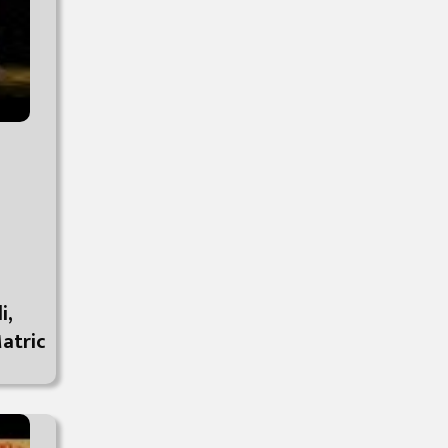
i,
atric