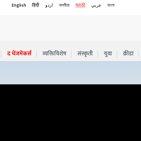
English
हिंदी
اردو
অসমীয়া
मराठी
عربي
বাংলা
द चेंजमेकर्स
व्यक्तिविशेष
संस्कृती
युवा
क्रीडा