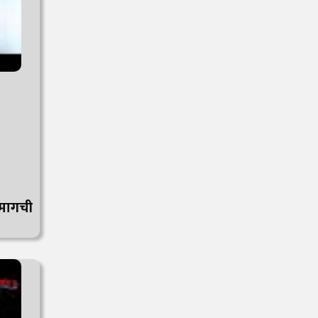
यामागची