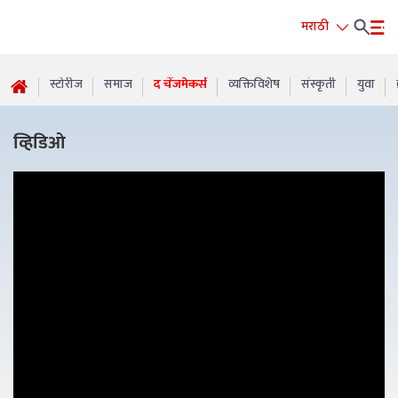
मराठी
स्टोरीज
समाज
द चेंजमेकर्स
व्यक्तिविशेष
संस्कृती
युवा
व्हिडिओ