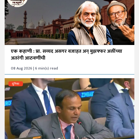
एक कहाणी : प्रा. सय्यद असगर वजाहत अन् मुझफ्फर अलींच्या
अतरंगी आठवणींची
08 Aug 2026 | 6 min(s) read
दुनिया