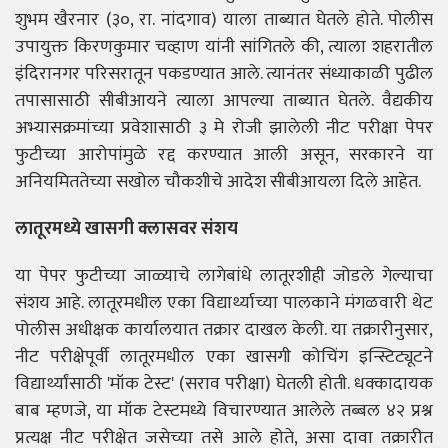
शुभम खैरनार (३०, रा. नांदगाव) याला ताब्यात घेतले होते. पोलीस
उपायुक्त किरणकुमार चव्हाण यांनी सांगितले की, त्याला शहरातील
इंदिरानगर परिसरातून पकडण्यात आले. त्यानंतर संध्याकाळी पुढील
तपासासाठी सीबीआयने त्याला आपल्या ताब्यात घेतले. वैद्यकीय
अभ्यासक्रमांच्या प्रवेशासाठी ३ मे रोजी झालेली नीट परीक्षा पेपर
फुटीच्या आरोपांमुळे रद्द करण्यात आली असून, सरकारने या
अनियमिततेच्या सखोल चौकशीचे आदेश सीबीआयला दिले आहेत.
लातूरमध्ये खासगी क्लासवर संशय
या पेपर फुटीच्या जाळ्याचे लागेबांधे लातूरशीही जोडले गेल्याचा
संशय आहे. लातूरमधील एका विद्यार्थ्याच्या पालकाने मंगळवारी थेट
पोलीस अधीक्षक कार्यालयात तक्रार दाखल केली. या तक्रारीनुसार,
नीट परीक्षेपूर्वी लातूरमधील एका खासगी कोचिंग इन्स्टिट्यूटने
विद्यार्थ्यांसाठी 'मॉक टेस्ट' (सराव परीक्षा) घेतली होती. धक्कादायक
बाब म्हणजे, या मॉक टेस्टमध्ये विचारण्यात आलेले तब्बल ४२ प्रश्न
प्रत्यक्ष नीट परीक्षेत जसेच्या तसे आले होते, असा दावा तक्रारीत