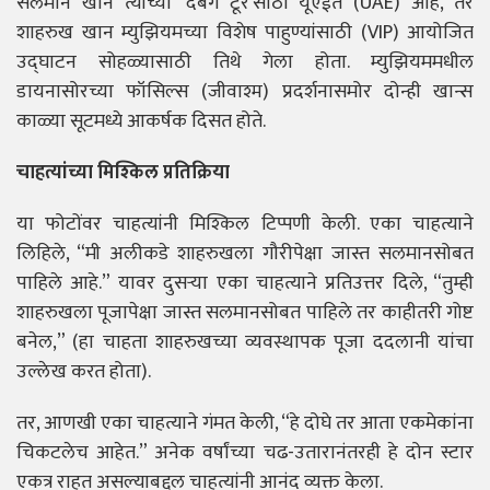
सलमान खान त्याच्या 'दबंग टूर'साठी यूएईत (UAE) आहे, तर
शाहरुख खान म्युझियमच्या विशेष पाहुण्यांसाठी (VIP) आयोजित
उद्घाटन सोहळ्यासाठी तिथे गेला होता. म्युझियममधील
डायनासोरच्या फॉसिल्स (जीवाश्म) प्रदर्शनासमोर दोन्ही खान्स
काळ्या सूटमध्ये आकर्षक दिसत होते.
चाहत्यांच्या मिश्किल प्रतिक्रिया
या फोटोंवर चाहत्यांनी मिश्किल टिप्पणी केली. एका चाहत्याने
लिहिले, “मी अलीकडे शाहरुखला गौरीपेक्षा जास्त सलमानसोबत
पाहिले आहे.” यावर दुसऱ्या एका चाहत्याने प्रतिउत्तर दिले, “तुम्ही
शाहरुखला पूजापेक्षा जास्त सलमानसोबत पाहिले तर काहीतरी गोष्ट
बनेल,” (हा चाहता शाहरुखच्या व्यवस्थापक पूजा ददलानी यांचा
उल्लेख करत होता).
तर, आणखी एका चाहत्याने गंमत केली, “हे दोघे तर आता एकमेकांना
चिकटलेच आहेत.” अनेक वर्षांच्या चढ-उतारानंतरही हे दोन स्टार
एकत्र राहत असल्याबद्दल चाहत्यांनी आनंद व्यक्त केला.