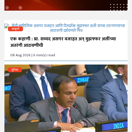
संस्कृती
एक कहाणी : प्रा. सय्यद असगर वजाहत अन् मुझफ्फर अलींच्या
अतरंगी आठवणींची
08 Aug 2026 | 6 min(s) read
दुनिया