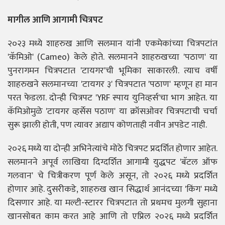
मागील आणि आगामी चित्रपट
२०२३ मध्ये शाहरुख आणि सलमान यांनी एकमेकांच्या चित्रपटांत
'कॅमिओ' (Cameo) केले होते. सलमानने शाहरुखच्या 'पठाण' या
पुनरागमन चित्रपटात 'टायगर'ची भूमिका साकारली. त्याच वर्षी
शाहरुखने सलमानच्या 'टायगर ३' चित्रपटात 'पठाण' म्हणून हा मान
परत फेडला. दोन्ही चित्रपट 'YRF स्पाय युनिव्हर्स'चा भाग आहेत. या
कॅमिओमुळे 'टायगर व्हर्सेस पठाण' या क्रॉसओवर चित्रपटाची चर्चा
सुरू झाली होती, पण त्यावर अद्याप कोणताही नवीन अपडेट नाही.
२०२६ मध्ये या दोन्ही अभिनेत्यांचे मोठे चित्रपट प्रदर्शित होणार आहेत.
सलमानने अपूर्व लाखिया दिग्दर्शित आगामी युद्धपट 'बॅटल ऑफ
गलवान' चे चित्रीकरण पूर्ण केले असून, तो २०२६ मध्ये प्रदर्शित
होणार आहे. दुसरीकडे, शाहरुख खान सिद्धार्थ आनंदच्या 'किंग' मध्ये
दिसणार आहे. या मल्टी-स्टारर चित्रपटात तो प्रथमच मुलगी सुहाना
खानसोबत काम करत आहे आणि तो एप्रिल २०२६ मध्ये प्रदर्शित