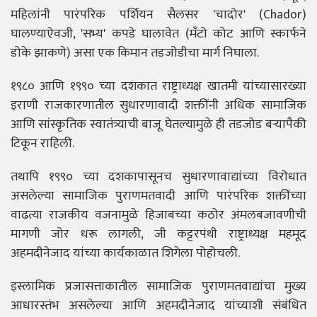
महिलांनी पारंपरिक पर्शियन सैलसर 'चादोर' (Chador)
घालण्याऐवजी, 'सभ्य' कपडे घालावेत (मँटो कोट आणि स्कार्फने
डोके झाकणे) असा एक किमान तडजोडीचा मार्ग निघाला.
१९८० आणि १९९० च्या दशकात राष्ट्राध्यक्ष खातमी यांच्यासारख्या
इराणी राजकारणातील सुधारणावादी शक्तींनी अधिक सामाजिक
आणि सांस्कृतिक स्वातंत्र्याची बाजू घेतल्यामुळे ही तडजोड बऱ्यापैकी
टिकून राहिली.
तथापि १९९० च्या दशकापासूनच सुधारणावाद्यांच्या विरोधात
असलेल्या सामाजिक पुराणमतवादी आणि पारंपरिक शक्तींच्या
वाढत्या राजकीय वजनामुळे हिजाबच्या कठोर अंमलबजावणीची
मागणी जोर धरू लागली, जी कट्टरपंथी राष्ट्राध्यक्ष महमूद
अहमदीनेजाद यांच्या कार्यकाळात शिगेला पोहोचली.
इस्लामिक प्रजासत्ताकातील सामाजिक पुराणमतवाद्यांचा मुख्य
आधारस्तंभ असलेल्या आणि अहमदीनेजाद यांच्याशी संबंधित