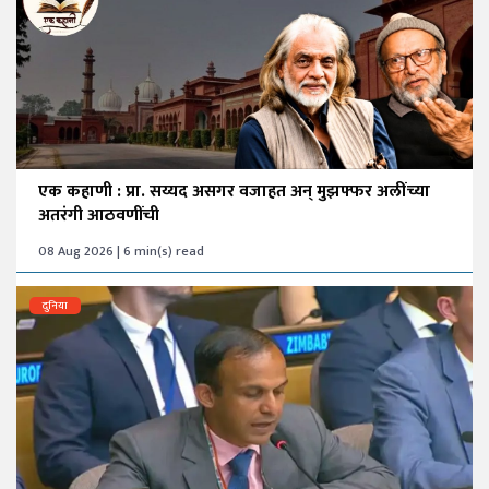
एक कहाणी : प्रा. सय्यद असगर वजाहत अन् मुझफ्फर अलींच्या
अतरंगी आठवणींची
08 Aug 2026 | 6 min(s) read
दुनिया