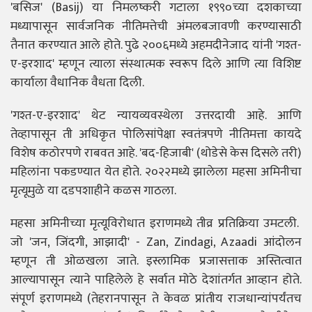
'बसिज' (Basij) या निमलष्करी गटाला १९९०च्या दशकाच्या
मध्यापासून सार्वजनिक नीतिमत्तेची अंमलबजावणी करण्यासाठी
तैनात करण्यात आले होते. पुढे २००६मध्ये अहमदीनेजाद यांनी 'गश्त-
ए-इरशाद' म्हणून त्याला संस्थात्मक स्वरूप दिले आणि त्या विशिष्ट
कार्याला वैधानिक वैधता दिली.
'गश्त-ए-इरशाद' थेट न्यायव्यवस्थेला उत्तरदायी आहे. आणि
तेव्हापासून ती अधिकृत पोलिसांपेक्षा स्वतंत्रपणे नीतिमत्ता कायदे
विशेष कठोरपणे राबवत आहे. 'बद-हिजाबी' (थोडेसे केस दिसले तरी)
महिलांना पकडण्यात येत होते. २०२२मध्ये झालेला महसा अमिनीचा
मृत्यूमुळे या दडपशाहीने कळस गाठला.
महसा अमिनीच्या मृत्यूविरोधात इराणमध्ये तीव्र प्रतिक्रिया उमटली.
जो 'जन, जिंदगी, आझादी' - Zan, Zindagi, Azaadi आंदोलन
म्हणून ती ओळखला जाते. इस्लामिक प्रजासत्ताक अस्तित्वात
आल्यापासून त्याने पाहिलेले हे सर्वात मोठे देशांतर्गत आव्हान होते.
संपूर्ण इराणमध्ये (तेहरानपासून ते केवळ प्रांतीय राजधान्यांपर्यंतच