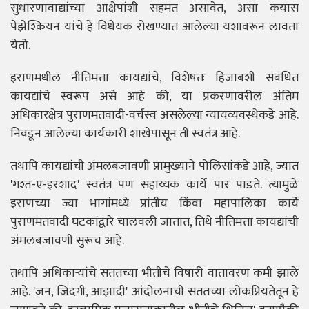
सुधारणावाद्यांच्या आक्षेपांशी सहमत असावेत, असा कयास
पेझेश्कियन यांचे हे विधेयक रोखण्यात आलेल्या यशावरून लावता
येतो.
इराणमधील नीतिमत्ता कायद्यांचे, विशेषतः हिजाबशी संबंधित
कायद्यांचे स्वरूप असे आहे की, या प्रकरणावरील अंतिम
अधिकारक्षेत्र पुराणमतवादी-वर्चस्व असलेल्या न्यायव्यवस्थेकडे आहे.
निवडून आलेल्या कार्यकारी शाखेपासून ती स्वतंत्र आहे.
तथापि कायद्यांची अंमलबजावणी प्रामुख्याने पोलिसांकडे आहे, ज्यात
'गश्त-ए-इरशाद' स्वतंत्र पण सहाय्यक कार्ये पार पाडते. त्यामुळे
इराणच्या ज्या भागांमध्ये प्रांतीय किंवा महापालिका कार्ये
पुराणमतवादी घटकांद्वारे चालवली जातात, तिथे नीतिमत्ता कायद्यांची
अंमलबजावणी सुरूच आहे.
तथापि अधिकाऱ्यांचे सततच्या भीतीचे विषारी वातावरण कमी झाले
आहे. 'जन, जिंदगी, आझादी' आंदोलनाची सततच्या लोकप्रियतेतून हे