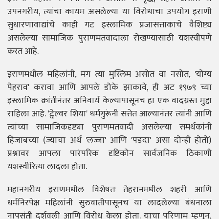
उपनगरीय, त्यांचा कायम असलेल्या या विरोधाचा उपयोग इराणी
सुधारणावाद्यांचे काही गट इस्लामिक प्रजासत्ताकाचे वैशिष्ट्य
असलेल्या सामाजिक पुराणमतवादाला रोखण्यासाठी यशस्वीपणे
करत आहे.
इराणमधील महिलांनी, मग त्या मुस्लिम असोत वा नसोत, 'योग्य
पेहराव' करावा आणि आपले डोके झाकावे, ही अट १९७९ च्या
इस्लामिक क्रांतीनंतर अनिवार्य केल्यापासूनच हा एक वादग्रस्त मुद्दा
राहिला आहे. 'ट्वेल्वर शिया' धर्मगुरूंनी सत्तेत आल्यानंतर त्यांनी आणि
त्यांच्या सामाजिकदृष्ट्या पुराणमतवादी असलेल्या समर्थकांनी
हिजाबच्या (ज्याचा अर्थ 'लज्जा' आणि 'पडदा' असा दोन्ही होतो)
प्रश्नावर आपला पारंपरिक दृष्टिकोन सार्वजनिक ठिकाणी
यशस्वीरित्या लादला होता.
महानगरीय इराणमधील विशेषतः तेहरानमधील शहरी आणि
धर्मनिरपेक्ष महिलांनी सुरुवातीपासूनच या लादलेल्या बंधनाला
नापसंती दर्शवली आणि विरोध केला होता. याचा परिणाम म्हणून,