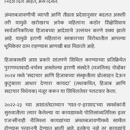
निर्देश दिले आहेत, असे दिसते.
अंमलबजावणीची व्याप्ती आणि तीव्रता प्रदेशानुसार बदलत असली
तरी यामुळे खरोखरच अनेक महिलांना कठोर शिक्षेशिवाय
सार्वजनिकरित्या हिजाबच्या आदेशाचे उल्लंघन करणे शक्य झाले
आहे. यामुळे इराणी महिलांना सरकारच्या विरोधातील आपल्या
भूमिकेवर ठाम राहण्यास आणखी बळ मिळाले आहे.
हिजाबसक्ती अशा प्रकारे शांतपणे शिथिल करण्याच्या प्रतिक्रियेत
पुराणमतवादी-वर्चस्व असलेल्या इराणी संसदेने (मजलिस) नोव्हेंबर
२०२४ मध्ये ‘सदाचार आणि हिजाबच्या संस्कृतीला प्रोत्साहन देऊन
कुटुंबाला आधार देणारा कायदा’ (तथाकथित, हिजाब आणि
सदाचार विधेयक) मंजूर करून या शिथिलतेवर पलटवार केला.
२०२२-२३ च्या अशांततेदरम्यान 'गश्त-ए-इरशाद'च्या समर्थकांनी
सुरुवातीला तयार केलेल्या या कायद्यामध्ये पोलिसांव्यतिरिक्त इतर
एजन्सींनाही नीतिमत्ता कायद्यांच्या अंमलबजावणीमध्ये सामील
होण्यास परवानगी देण्यात आली आहे. इतकेच नव्हे तर कायद्यांचे