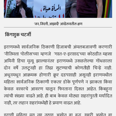
'जन, जिंदगी, आझादी' आंदोलनातील क्षण
किंगशुक चटर्जी
इराणमध्ये सार्वजनिक ठिकाणी हिजाबची अंमलबजावणी करणारी
'नीतिमत्ता पोलीस'च्या म्हणजे 'गश्त-ए-इरशाद'च्या कोठडीत महसा
अमिनी हिचा मृत्यू झाल्यानंतर इराणमध्ये उसळलेल्या गोंधळाला
दोन वर्षे उलटूनही हा तिढा सुटण्याची कोणतीही चिन्हे नाही.
अधूनमधून आक्रमक होणारी क्रूर दडपशाही असूनही इराणमधील
महिला सार्वजनिक ठिकाणी एकतर डोके पूर्णपणे न झाकता किंवा
केवळ वरवरचे आवरण घालून फिरताना दिसत आहेत. किंबहुना
त्यांची संख्या वाढते आहे. ही बाब केवळ मोठ्या शहरांपुरती मर्यादित
नाही, तर लहान शहरांमध्येही हे प्रमाण वाढत आहे.
इराणी महिला मग त्या तरुण असोत वा वृद्ध, शहरी असोत वा