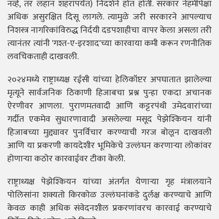
नव्हे, तर लहान शहरांपर्यंत) निदर्शने होत होती. सरकार नेहमीपेक्षा
अधिक असुरक्षित दिसू लागले. त्यामुळे जरी सरकारने आपल्याच
निशस्त्र नागरिकांविरुद्ध निर्दयी दडपशाहीचा वापर केला असला तरी
त्यानंतर त्यांनी 'गश्त-ए-इरशाद'च्या कारवाया कमी करून रणनीतिक
लवचिकताही दाखवली.
२०२४मध्ये राष्ट्राध्यक्ष रईसी यांच्या हेलिकॉप्टर अपघातात झालेल्या
मृत्यूने सार्वजनिक ठिकाणी हिजाबचा प्रश्न पुन्हा एकदा अचानक
ऐरणीवर आणला. पुराणमतवादी आणि कट्टरपंथी उमेदवारांच्या
गर्दीत एकमेव सुधारणावादी असलेल्या मसूद पेझेश्कियन यांनी
हिजाबच्या मुद्द्यावर पुनर्विचार करण्याची गरज बोलून दाखवली
आणि या प्रकरणी कायदेशीर भूमिकेचे उल्लंघन करणाऱ्या लोकांवर
होणाऱ्या कठोर कारवाईवर टीका केली.
राष्ट्राध्यक्ष पेझेश्कियन यांच्या अंतर्गत येणाऱ्या गृह मंत्रालयाने
पोलिसांना शक्यतो किरकोळ उल्लंघनांकडे दुर्लक्ष करण्याचे आणि
केवळ काही अधिक संवेदनशील प्रकरणांवरच कारवाई करण्याचे