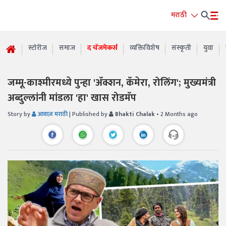
मराठी
स्टोरीज
समाज
द चेंजमेकर्स
व्यक्तिविशेष
संस्कृती
युवा
जम्मू-काश्मीरमध्ये पुन्हा 'ॲक्शन, कॅमेरा, रोलिंग'; मुख्यमंत्री
अब्दुल्लांनी मांडला 'हा' खास रोडमॅप
Story by
आवाज़ मराठी
| Published by
Bhakti Chalak
• 2 Months ago