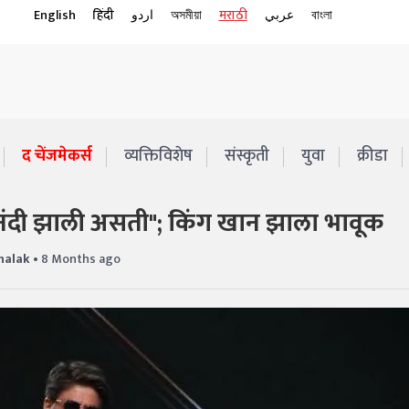
English
हिंदी
اردو
অসমীয়া
मराठी
عربي
বাংলা
द चेंजमेकर्स
व्यक्तिविशेष
संस्कृती
युवा
क्रीडा
दी झाली असती"; किंग खान झाला भावूक
halak
• 8 Months ago