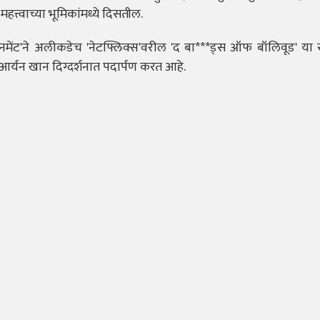
त्वाच्या भूमिकांमध्ये दिसतील.
टेनमेंट'ने अलीकडेच 'नेटफ्लिक्स'वरील 'द बा***ड्स ऑफ बॉलिवूड' या
 आर्यन खान दिग्दर्शनात पदार्पण करत आहे.