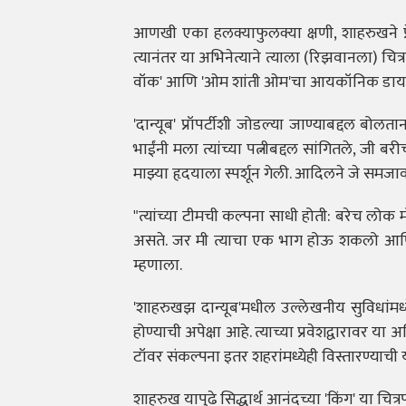
आणखी एका हलक्याफुलक्या क्षणी, शाहरुखने प्रे
त्यानंतर या अभिनेत्याने त्याला (रिझवानला) चि
वॉक' आणि 'ओम शांती ओम'चा आयकॉनिक डायलॉग "इत
'दान्यूब' प्रॉपर्टीशी जोडल्या जाण्याबद्दल बो
भाईंनी मला त्यांच्या पत्नीबद्दल सांगितले, ज
माझ्या हृदयाला स्पर्शून गेली. आदिलने जे समजा
"त्यांच्या टीमची कल्पना साधी होती: बरेच लोक म
असते. जर मी त्याचा एक भाग होऊ शकलो आणि ए
म्हणाला.
'शाहरुखझ दान्यूब'मधील उल्लेखनीय सुविधांमध्ये
होण्याची अपेक्षा आहे. त्याच्या प्रवेशद्वारावर
टॉवर संकल्पना इतर शहरांमध्येही विस्तारण्याची
शाहरुख यापुढे सिद्धार्थ आनंदच्या 'किंग' या चि