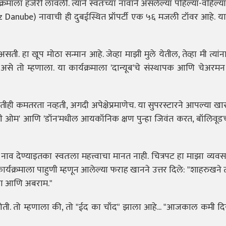
रमाला हजेरी लावली. त्याने स्वतःच्या नावाने असलेल्या पहिल्या-वहिल्या प्
 Danube) नावाची ही दुबईस्थित प्रॉपर्टी एक ५६ मजली टॉवर आहे. या
 खूप मोठा सन्मान आहे. जेव्हा माझी मुले येतील, तेव्हा मी त्यांना 
" असे तो म्हणाला. या कार्यक्रमाला 'दान्यूब'चे संस्थापक आणि चेअरम
ही कमतरता नव्हती, अगदी अपेक्षेप्रमाणेच. या सुपरस्टारने आपल्या खा
 शांती ओम' आणि 'डॉन'मधील आयकॉनिक क्षण पुन्हा जिवंत करत, बॉलिवूडच
नाव देण्याइतका स्वतःला महत्त्वाचा मानत नाही. चित्रपट हा माझा व्य
र्यक्रमाला पाहुणी म्हणून आलेल्या फराह खानने उत्तर दिले: "शाहरुखने त
ाना आणि अबराम."
ोती. तो म्हणाला की, तो "ईद का चाँद" झाला आहे... "आजकाल कमी द