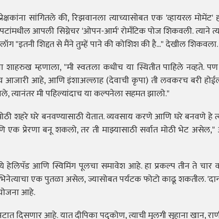
क्षकांना सांगितले की, रिझवानला त्याच्यासोबत एक 'व्हायरल मोमेंट' 
त्रपटांमधील आपली सिग्नेचर 'ओपन-आर्म' रोमँटिक पोज शिकवली. त्याने त्
नी शिद्दत से मैंने तुम्हें पाने की कोशिश की है..." देखील शिकवला.
लताना शाहरुख म्हणाला, "मी स्वतःला कधीच या स्थितीत पाहिले नव्हते. 
ी बरीच आजारी आहे, आणि इंशाअल्लाह (देवाची कृपा) ती लवकरच बरी होईल.
वले, त्यानंतर मी पहिल्यांदाच या कल्पनेला सहमत झालो."
ोठी शहरे घरे बनवण्यासाठी येतात. व्यवसाय करणे आणि घरे बनवणे हे त्यां
क प्रेरणा बनू शकलो, तर ती माझ्यासाठी सर्वात मोठी भेट असेल," 
 हेलिपॅड आणि स्विमिंग पूलचा समावेश आहे. हा प्रकल्प तीन ते चार वर्ष
 या अभिनेत्याचा एक पुतळा असेल, ज्यासोबत पर्यटक फोटो काढू शकतील. 'दान्
 योजना आहे.
त्रपटात दिसणार आहे. यात दीपिका पदुकोण, त्याची मुलगी सुहाना खान, राणी