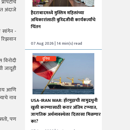
रॉपर्टीचे
त अंदाजे
हैदराबादमध्ये मुस्लिम महिलांच्या
अधिकारांसाठी बुध्दिजीवी कार्यकर्त्यांचे
चिंतन
सांगेन -
न रिझवान
07 Aug 2026 | 14 min(s) read
दुनिया
स विनोदी
ी जादूही
वसाय आणि
्याचे नाव
USA-IRAN WAR: हॉरमुझची सामुद्रधुनी
खुली करण्यासाठी करार अंतिम टप्प्यात,
जागतिक अर्थव्यवस्थेला दिलासा मिळणार
िसतो, पण
का?