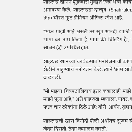
शाहरुख खानने शुक्रवारी मुंबईत एका भव्य कार्यक्
अनावरण केले. 'शाहरुखझ दान्यूब' (Shahrukhz
४५० चौरस फूट प्रीमियम ऑफिस स्पेस आहे.
"आज माझी आई असती तर खूप आनंदी झाली असती. हा
'पापा का नाम लिखा है, पापा की बिल्डिंग है',
साजन हेही उपस्थित होते.
शाहरुख खानच्या कार्यक्रमात मनोरंजनाची कोणती
शैलीने पाहुण्यांचे मनोरंजन केले. त्याने 'ओम
दाखवली.
"मी माझ्या चित्रपटांशिवाय इतर कशालाही माझे 
माझी पूजा आहे," असे शाहरुख म्हणाला. यावर, का
फक्त चार लोकांना दिले आहे: गौरी, आर्यन, सुह
शाहरुखची खास विनोदी शैली अर्थातच सुरूच ह
जेव्हा दिसतो, तेव्हा कमालच करतो."