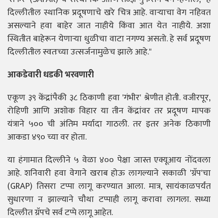
दिल्लीतील स्थानिक प्रदूषणाचे खरे चित्र आहे. वाऱ्याचा वेग नहिवत
असल्याने हवा बाहेर जात नाहीये किंवा आत येत नाहीये. अशा
स्थितीत बाहेरून येणाऱ्या धुळीचा वाटा नगण्य असतो. हे सर्व प्रदूषण
दिल्लीतील स्वतःच्या उत्सर्जनामुळेच झाले आहे."
आकडेवारी धडकी भरवणारी
एकूण ३९ केंद्रांपैकी ३८ ठिकाणी हवा 'गंभीर' श्रेणीत होती. वजीरपूर,
रोहिणी आणि अशोक विहार या तीन केंद्रांवर तर प्रदूषण मापक
यंत्राने ५०० ची अंतिम मर्यादा गाठली. तर इतर अनेक ठिकाणी
आकडा ४९० च्या वर होता.
या हंगामात दिल्लीने ५ वेळा ४०० पेक्षा जास्त एक्यूआय नोंदवला
आहे. शनिवारी हवा वेगाने खराब होऊ लागल्याने सकाळी 'ग्रॅप'चा
(GRAP) तिसरा टप्पा लागू करण्यात आला. मात्र, सायंकाळपर्यंत
सुधारणा न झाल्याने चौथा टप्पाही लागू करावा लागला. सध्या
दिल्लीत ग्रॅपचे सर्व टप्पे लागू आहेत.