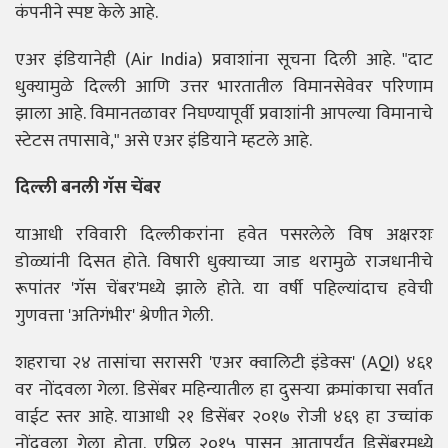
कंपनीने स्पष्ट केले आहे.
एअर इंडियानेही (Air India) प्रवाशांना सूचना दिली आहे. "दाट
धुक्यामुळे दिल्ली आणि उत्तर भारतातील विमानसेवेवर परिणाम
झाला आहे. विमानतळावर निघण्यापूर्वी प्रवाशांनी आपल्या विमानाचे
स्टेटस तपासावे," असे एअर इंडियाने म्हटले आहे.
दिल्ली बनली गॅस चेंबर
याआधी रविवारी दिल्लीकरांना हवेत पसरलेले विष अक्षरशः
डोळ्यांनी दिसत होते. विषारी धुक्याच्या जाड थरामुळे राजधानीचे
रूपांतर 'गॅस चेंबर'मध्ये झाले होते. या वर्षी पहिल्यांदाच हवेची
गुणवत्ता 'अतिगंभीर' श्रेणीत गेली.
शहराचा २४ तासांचा सरासरी 'एअर क्वालिटी इंडेक्स' (AQI) ४६१
वर नोंदवला गेला. डिसेंबर महिन्यातील हा दुसऱ्या क्रमांकाचा सर्वात
वाईट स्तर आहे. याआधी २१ डिसेंबर २०१७ रोजी ४६९ हा उच्चांक
नोंदवला गेला होता. एप्रिल २०१५ पासून आतापर्यंत डिसेंबरमध्ये