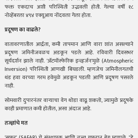
फक्त एकदाच अशी परिस्थिती उद्भवली होती. गेल्या वर्षी १८
नोव्हेंबरला ४९४ एक्यूआय नोंदवला गेला होता.
प्रदूषण का वाढले?
वातावरणातील आर्द्रता, कमी तापमान आणि वारा शांत असल्याने
प्रदूषण जमिनीजवळच अडकून पडले आहे. रविवारी दिवसभर
सूर्यदर्शन झाले नाही. 'ॲटमॉस्फेरिक इन्व्हर्जन'मुळे (Atmospheric
Inversion) परिस्थिती आणखी बिघडली. म्हणजेच जमिनीलगतची
थंड हवा वरच्या गरम हवेमुळे अडकून पडली आणि प्रदूषण पसरले
नाही.
सोमवारी दुपारनंतर वाऱ्याचा वेग थोडा वाढू शकतो, ज्यामुळे प्रदूषके
काही प्रमाणात कमी होतील, असा अंदाज आहे.
तज्ज्ञांचे मत
'सफर' (SAFAR) चे संस्थापक आणि तज्ज्ञ गुफरान बेग म्हणाले, "हे