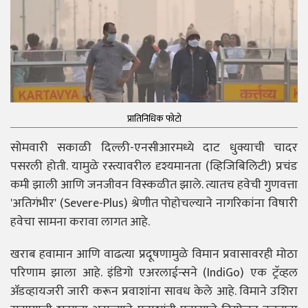
प्रातिनिधिक फोटो
सोमवारी सकाळी दिल्ली-एनसीआरमध्ये दाट धुक्याची चादर
पसरली होती. यामुळे रस्त्यावरील दृश्यमानता (व्हिजिबिलिटी) प्रचंड
कमी झाली आणि जनजीवन विस्कळीत झाले. त्यातच हवेची गुणवत्ता
'अतिगंभीर' (Severe-Plus) श्रेणीत पोहोचल्याने नागरिकांना विषारी
हवेचा सामना करावा लागत आहे.
खराब हवामान आणि वाढत्या प्रदूषणामुळे विमान प्रवासावरही मोठा
परिणाम झाला आहे. इंडिगो एअरलाईन्सने (IndiGo) एक ट्रॅव्हल
ॲडव्हायजरी जारी करून प्रवाशांना सावध केले आहे. विमाने उशिरा