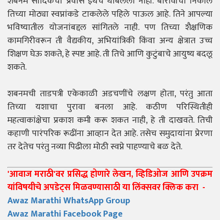
शबनम सादिकचा प्रवास इथेच थांबलेला नाही. बारावीचा निकाल
तिच्या मोठ्या स्वप्नांकडे टाकलेले पहिले पाऊल आहे. तिने आपल्या
भविष्यातील योजनांबद्दल सांगितले नाही. पण तिच्या शैक्षणिक
कामगिरीवरून ती वैद्यकीय, अभियांत्रिकी किंवा अन्य क्षेत्रात उच्च
शिक्षण घेऊ शकते, हे स्पष्ट आहे. ती तिचे आणि कुटुंबाचे आयुष्य बदलू
शकते.
शबनमची ताडपत्री एकेकाळी अडचणींचे लक्षण होता, परंतु आता
तिच्या यशाचा पुरावा बनला आहे. कठीण परिस्थितीही
महत्वाकांक्षेचा प्रकाश कमी करू शकत नाही, हे ती दाखवते. तिची
कहाणी पारंपरिक रूढींना आव्हान देत आहे. तसेच समुदायांना प्रेरणा
तर देतेच परंतु नव्या पिढीला मोठी स्वप्ने पाहण्याचे बळ देते.
'आवाज मराठी'वर प्रसिद्ध होणारे लेखन, व्हिडिओज आणि उपक्रम
यांविषयीचे अपडेट्स मिळवण्यासाठी या लिंक्सवर क्लिक करा -
Awaz Marathi WhatsApp Group
Awaz Marathi Facebook Page