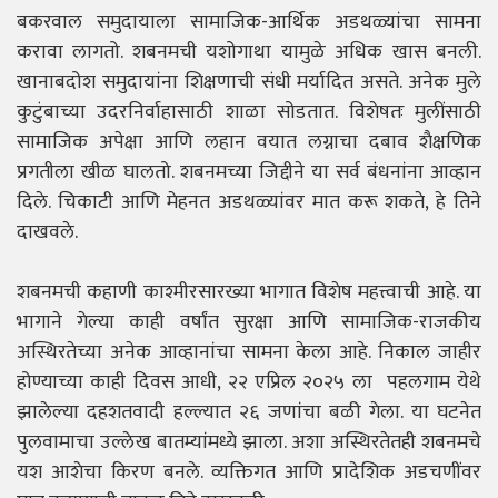
बकरवाल समुदायाला सामाजिक-आर्थिक अडथळ्यांचा सामना
करावा लागतो. शबनमची यशोगाथा यामुळे अधिक खास बनली.
खानाबदोश समुदायांना शिक्षणाची संधी मर्यादित असते. अनेक मुले
कुटुंबाच्या उदरनिर्वाहासाठी शाळा सोडतात. विशेषतः मुलींसाठी
सामाजिक अपेक्षा आणि लहान वयात लग्नाचा दबाव शैक्षणिक
प्रगतीला खीळ घालतो. शबनमच्या जिद्दीने या सर्व बंधनांना आव्हान
दिले. चिकाटी आणि मेहनत अडथळ्यांवर मात करू शकते, हे तिने
दाखवले.
शबनमची कहाणी काश्मीरसारख्या भागात विशेष महत्त्वाची आहे. या
भागाने गेल्या काही वर्षांत सुरक्षा आणि सामाजिक-राजकीय
अस्थिरतेच्या अनेक आव्हानांचा सामना केला आहे. निकाल जाहीर
होण्याच्या काही दिवस आधी, २२ एप्रिल २०२५ ला पहलगाम येथे
झालेल्या दहशतवादी हल्ल्यात २६ जणांचा बळी गेला. या घटनेत
पुलवामाचा उल्लेख बातम्यांमध्ये झाला. अशा अस्थिरतेतही शबनमचे
यश आशेचा किरण बनले. व्यक्तिगत आणि प्रादेशिक अडचणींवर