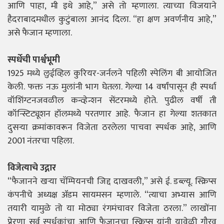
आणि पाहा, मी इथे आहे,” असे तो म्हणाला. त्याच्या विजयाने
हैदराबादमधील कुटुंबाला आनंद दिला. “हा क्षण अवर्णनीय आहे,”
असे फैजान म्हणाला.
स्पर्धेची पार्श्वभूमी
1925 मध्ये लुईव्हिल कुरियर-जर्नलने पहिली स्पेलिंग बी आयोजित
केली. फक्त नऊ मुलांनी भाग घेतला. गेल्या 14 वर्षांपासून ही स्पर्धा
वॉशिंग्टनजवळील कन्व्हेन्शन सेंटरमध्ये होते. पुढील वर्षी ती
कॉन्स्टिट्यूशन हॉलमध्ये परतणार आहे. फैजान हा गेल्या शतकात
दुसऱ्या क्रमांकावरून विजेता ठरलेला पाचवा स्पर्धक आहे, आणि
2001 नंतरचा पहिला.
विजेत्याचे उद्गार
“फैजानने खऱ्या चॅम्पियनची जिद्द दाखवली,” असे ई. डब्ल्यू. स्क्रिप्स
कंपनीचे अध्यक्ष ॲडम सायमसन म्हणाले. “त्याचा अभ्यास आणि
तयारी यामुळे तो या मोठ्या रंगमंचावर विजेता ठरला.” लाखोंना
प्रेरणा सर्व स्पर्धकांचा आणि फैजानचा स्क्रिप्स यांनी यावेळी गौरव