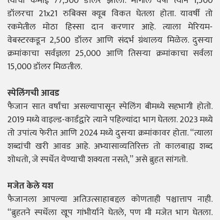
त्याची कमाई 77,500 डॉलर झाली. मागील वर्षी त्याने 1,500
डॉलरचा 21x21 रुबिक्स क्यूब विकत घेतला होता. यावर्षी तो
रकमेतील मोठा हिस्सा दान करणार आहे. त्याला मेरियम-
वेबस्टरकडून 2,500 डॉलर आणि संदर्भ ग्रंथालय मिळेल. दुसऱ्या
क्रमांकाचा सर्वज्ञला 25,000 आणि तिसऱ्या क्रमांकाचा सर्वला
15,000 डॉलर मिळतील.
स्पेलिंगची आवड
फैजान सात वर्षांचा असल्यापासून स्पेलिंग बीमध्ये सहभागी होतो.
2019 मध्ये वाइल्ड-कार्डद्वारे त्याने पहिल्यांदा भाग घेतला. 2023 मध्ये
तो उपांत्य फेरीत आणि 2024 मध्ये दुसऱ्या क्रमांकावर होता. “त्याला
शब्दांची खरी आवड आहे. अभ्यासाव्यतिरिक्त तो कालबाह्य शब्द
शोधतो, जे स्पर्धेत येण्याची शक्यता नसते,” असे ब्रुहत सांगतो.
मजेत केले यश
फैजानला आपल्या अतिउत्साहाबद्दल कोणताही पश्चात्ताप नाही.
“ब्रुहतने स्पर्धेला खूप गांभीर्याने घेतले, पण मी मजेत भाग घेतला.