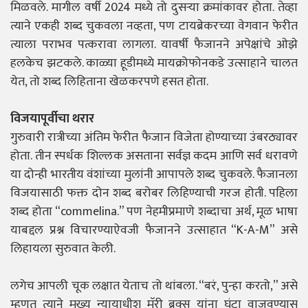
मिळवले. मागील वर्षी 2024 मध्ये तो दुसऱ्या क्रमांकावर होता. तेव्हा
त्याने एकही शब्द चुकवला नव्हता, पण टायब्रेकरच्या वेगवान फेरीत
त्याला पराभव पत्करावा लागला. यावर्षी फैजानने अपेक्षांचे ओझे
हलकेच झटकले. काळ्या हूडीमध्ये मायक्रोफोनकडे उत्साहाने चालत
येत, तो शब्द लिहिताना खेळकरपणे हसत होता.
विजयापूर्वीचा थरार
गुरुवारी रात्रीच्या अंतिम फेरीत फैजान विजेता होण्याच्या उंबरठ्यावर
होता. तीन स्पर्धक शिल्लक असताना सर्वज्ञ कदम आणि सर्व धरावणे
या दोन्ही भारतीय वंशांच्या मुलांनी आपापले शब्द चुकवले. फैजानला
विजयासाठी फक्त दोन शब्द बरोबर लिहिण्याची गरज होती. पहिला
शब्द होता “commelina.” पण नेहमीप्रमाणे शब्दाचा अर्थ, मूळ भाषा
याबद्दल प्रश्न विचारण्याऐवजी फैजानने उत्साहात “K-A-M” असे
लिहायला सुरुवात केली.
लगेच आपली चूक लक्षात येताच तो थांबला. “बरं, पुन्हा करतो,” असे
म्हणत त्याने मुख्य न्यायाधीश मॅरी ब्रूक्स यांना घंटा वाजवण्यास