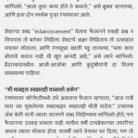
सांगितले. “आता तुला काय होते ते कळले,” असे ब्रूक्स म्हणाल्या,
आणि इतर दोन स्पर्धक पुन्हा रंगमंचावर आले.
शेवटचा शब्द “éclaircissement” येताच फैजानने एकही प्रश्न न
विचारता तो बरोबर लिहिला. शेवटचे अक्षर लिहिताच तो उत्साहात
मंचावर लोळला, आणि रंगपट्ट्या खाली पडू लागल्या. “मला काय
बोलावे कळत नाही. मी खूप आनंदी आहे,” असे त्याने सांगितले.
हैदराबादमधील आजी-आजोबा आणि कुटुंबीयांनी हा विजय
घरबसल्या पाहिला.
“मी याबद्दल स्वप्नातही घाबरलो असेन”
रंगमंचावर कॉन्फेटींमध्ये उभे असताना फैजान म्हणाला, “आज रात्री
मला त्या चुकलेल्या शब्दाबद्दल स्वप्नातही भीती वाटेल.” उच्चारक
जॅक बेली यांनी त्याला शांतपणे शब्द लिहिण्यास सांगितले होते, पण
फैजानचा उत्साह थांबला नाही. मागील वर्षी टायब्रेकरच्या तयारीचा
अभाव त्याला भोवला होता. यावर्षी त्याने वेगावर भर दिला, पण तो