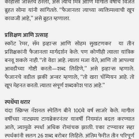
काहीसा जास्तच ठरला, असे त्याचे मित्र आणि मागील वर्षीचे विजेते
ब्रुहत सोमा यांनी सांगितले. “फैजानला त्याच्या व्यक्तिमत्त्वाची खूप
काळजी आहे,” असे ब्रुहत म्हणाला.
प्रशिक्षण आणि उत्साह
स्कॉट रेमर, सॅम इव्हान्स आणि सोहम सुखटणकर या तीन
प्रशिक्षकांनी फैजानला मार्गदर्शन केले. पण कोणीही त्याला यांत्रिक
बनवू शकले नाही. “तो वेडा आहे. त्याला मजा येते, आणि तो आपल्या
आवडीच्या गोष्टी करतो—शब्द लिहिणे,” असे इव्हान्स म्हणाले.
फैजानचे वडील झकी अन्वर म्हणाले, “तो खरा चॅम्पियन आहे. तो
खूप मेहनत करतो. त्याला संपूर्ण शब्दकोश पाठ आहे.”
स्पर्धेचा थरार
यंदा स्क्रिप्स नॅशनल स्पेलिंग बीने 100वे वर्ष साजरे केले. मागील
वर्षीच्या नाट्यमय टायब्रेकरनंतर यावर्षी नियमांत बदल करण्यात
आले, ज्यामुळे स्पर्धा अधिक रोमांचक झाली. एका टप्प्यावर सहा
स्पर्धकांनी सलग 26 शब्द बरोबर लिहिले. अंतिम फेरीत तीन परिपूर्ण