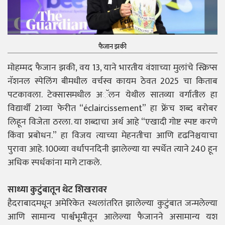
फैजान झकी
मोहम्मद फैजान झकी, वय 13, याने भारतीय वंशाच्या मुलांचे स्क्रिप्स
नॅशनल स्पेलिंग बीमधील वर्चस्व कायम ठेवत 2025 चा किताब
पटकावला. टेक्सासमधील अॅलन येथील सातव्या वर्गातील हा
विद्यार्थी 21व्या फेरीत “éclaircissement” हा फ्रेंच शब्द बरोबर
लिहून विजेता ठरला. या शब्दाचा अर्थ आहे “एखादी गोष्ट स्पष्ट करणे
किंवा प्रबोधन.” हा विजय त्याच्या मेहनतीचा आणि दृढनिश्चयाचा
पुरावा आहे. 100व्या वर्धापनदिनी झालेल्या या स्पर्धेत त्याने 240 हून
अधिक स्पर्धकांना मागे टाकले.
साध्या कुटुंबातून थेट शिखरावर
हैदराबादमधून अमेरिकेत स्थलांतरित झालेल्या कुटुंबात जन्मलेल्या
आणि सामान्य पार्श्वभूमीतून आलेल्या फैजानने असामान्य यश