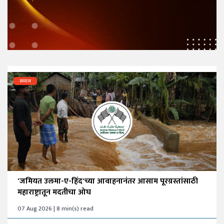
समाज
'जमियत उलमा-ए-हिंद'च्या आवाहनानंतर आसाम पूरग्रस्तांसाठी
महाराष्ट्रातून मदतीचा ओघ
07 Aug 2026 | 8 min(s) read