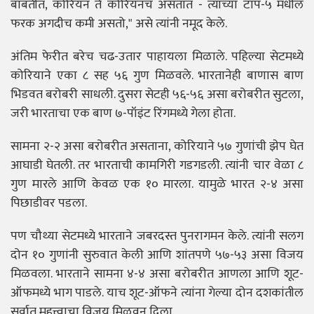
बाबतीत, कोरियन ते कोरियनच असतात - त्यांच्या टॉप-५ मधील
फरक अगदीच कमी असतो," असे त्यांनी नमूद केले.
अंतिम फेरीत बरेच चढ-उतार पाहायला मिळाले. पहिल्या सेटमध्ये
कोरियाने एका ८ सह ५६ गुण मिळवले. भारतानेही बाणास बाण
भिडवत बरोबरी साधली. दुसरा सेटही ५६-५६ असा बरोबरीत सुटला,
जरी भारताचा एक बाण ७-पॉइंट रिंगमध्ये गेला होता.
सामना २-२ असा बरोबरीत असताना, कोरियाने ५७ गुणांची झेप घेत
आघाडी घेतली. तर भारताची कामगिरी गडगडली. त्यांनी चार वेळा ८
गुण मारले आणि केवळ एक १० मारला. यामुळे भारत २-४ असा
पिछाडीवर पडला.
पण चौथ्या सेटमध्ये भारताने जबरदस्त पुनरागमन केले. त्यांनी सलग
दोन १० गुणांनी सुरुवात केली आणि शांतपणे ५७-५३ असा विजय
मिळवला. भारताने सामना ४-४ असा बरोबरीत आणला आणि शूट-
ऑफमध्ये भाग पाडले. याच शूट-ऑफने त्यांना गेल्या दोन दशकांतील
सर्वात महत्त्वाचा विजय मिळवून दिला.