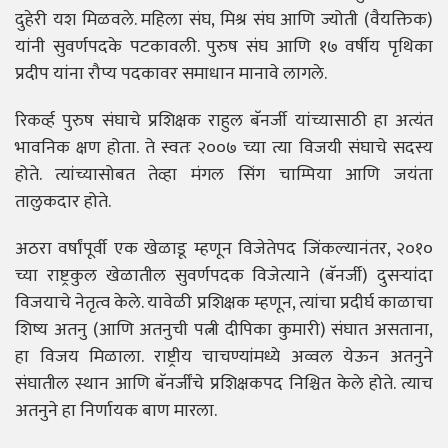
दुहेरी यश मिळवले. महिला संघ, मिश्र संघ आणि ज्योती (वैयक्तिक)
यांनी सुवर्णपदके पटकावली. पुरुष संघ आणि १७ वर्षीय पृथिका
प्रदीप यांना रौप्य पदकावर समाधान मानावे लागले.
रिकर्व्ह पुरुष संघाचे प्रशिक्षक राहुल बॅनर्जी यांच्यासाठी हा अत्यंत
भावनिक क्षण होता. ते स्वतः २००७ च्या त्या विजयी संघाचे सदस्य
होते. त्यांच्यासोबत तेव्हा मंगल सिंग चाम्पिया आणि जयंता
तालुकदार होते.
अठरा वर्षांपूर्वी एक खेळाडू म्हणून विजेतेपद जिंकल्यानंतर, २०१०
च्या राष्ट्रकुल खेळातील सुवर्णपदक विजेत्याने (बॅनर्जी) दुसऱ्यांदा
विजयाचे नेतृत्व केले. यावेळी प्रशिक्षक म्हणून, त्यांचा प्रदीर्घ काळाचा
शिष्य अतनु (आणि अतनुची पत्नी दीपिका कुमारी) संघात असताना,
हा विजय मिळाला. राष्ट्रीय चाचण्यांमध्ये अव्वल येऊन अतनुने
संघातील स्थान आणि बॅनर्जींचे प्रशिक्षकपद निश्चित केले होते. त्याच
अतनुने हा निर्णायक बाण मारला.