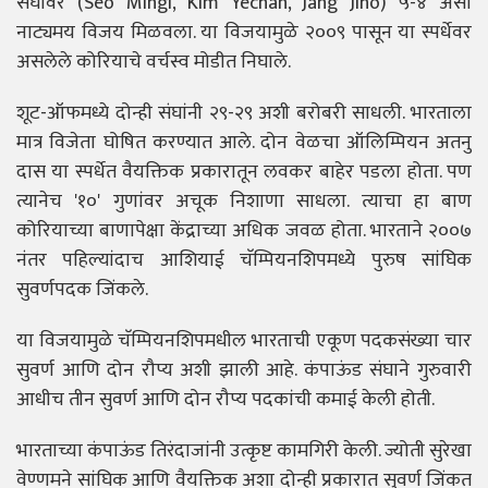
संघावर (Seo Mingi, Kim Yechan, Jang Jiho) ५-४ असा
नाट्यमय विजय मिळवला. या विजयामुळे २००९ पासून या स्पर्धेवर
असलेले कोरियाचे वर्चस्व मोडीत निघाले.
शूट-ऑफमध्ये दोन्ही संघांनी २९-२९ अशी बरोबरी साधली. भारताला
मात्र विजेता घोषित करण्यात आले. दोन वेळचा ऑलिम्पियन अतनु
दास या स्पर्धेत वैयक्तिक प्रकारातून लवकर बाहेर पडला होता. पण
त्यानेच '१०' गुणांवर अचूक निशाणा साधला. त्याचा हा बाण
कोरियाच्या बाणापेक्षा केंद्राच्या अधिक जवळ होता. भारताने २००७
नंतर पहिल्यांदाच आशियाई चॅम्पियनशिपमध्ये पुरुष सांघिक
सुवर्णपदक जिंकले.
या विजयामुळे चॅम्पियनशिपमधील भारताची एकूण पदकसंख्या चार
सुवर्ण आणि दोन रौप्य अशी झाली आहे. कंपाऊंड संघाने गुरुवारी
आधीच तीन सुवर्ण आणि दोन रौप्य पदकांची कमाई केली होती.
भारताच्या कंपाऊंड तिरंदाजांनी उत्कृष्ट कामगिरी केली. ज्योती सुरेखा
वेण्णमने सांघिक आणि वैयक्तिक अशा दोन्ही प्रकारात सुवर्ण जिंकत