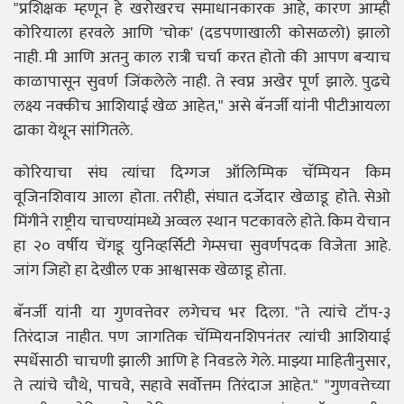
"प्रशिक्षक म्हणून हे खरोखरच समाधानकारक आहे, कारण आम्ही
कोरियाला हरवले आणि 'चोक' (दडपणाखाली कोसळलो) झालो
नाही. मी आणि अतनु काल रात्री चर्चा करत होतो की आपण बऱ्याच
काळापासून सुवर्ण जिंकलेले नाही. ते स्वप्न अखेर पूर्ण झाले. पुढचे
लक्ष्य नक्कीच आशियाई खेळ आहेत," असे बॅनर्जी यांनी पीटीआयला
ढाका येथून सांगितले.
कोरियाचा संघ त्यांचा दिग्गज ऑलिम्पिक चॅम्पियन किम
वूजिनशिवाय आला होता. तरीही, संघात दर्जेदार खेळाडू होते. सेओ
मिंगीने राष्ट्रीय चाचण्यांमध्ये अव्वल स्थान पटकावले होते. किम येचान
हा २० वर्षीय चेंगडू युनिव्हर्सिटी गेम्सचा सुवर्णपदक विजेता आहे.
जांग जिहो हा देखील एक आश्वासक खेळाडू होता.
बॅनर्जी यांनी या गुणवत्तेवर लगेचच भर दिला. "ते त्यांचे टॉप-३
तिरंदाज नाहीत. पण जागतिक चॅम्पियनशिपनंतर त्यांची आशियाई
स्पर्धेसाठी चाचणी झाली आणि हे निवडले गेले. माझ्या माहितीनुसार,
ते त्यांचे चौथे, पाचवे, सहावे सर्वोत्तम तिरंदाज आहेत." "गुणवत्तेच्या