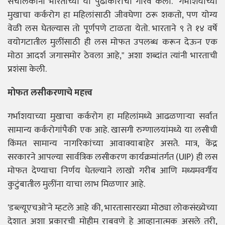
संचालकांनी भारताच्या या पुढाकाराचा गौरव केला. "गर्भाशयाच्या
मुखाचा कर्करोग हा महिलांसाठी जीवघेणा ठरू शकतो, पण योग्य
वेळी लस घेतल्यास तो पूर्णपणे टाळता येतो. भारताने ९ ते १४ वर्षे
वयोगटातील मुलींसाठी ही लस मोफत उपलब्ध करून देऊन एक
मोठा आदर्श जगासमोर ठेवला आहे," अशा शब्दांत त्यांनी भारताची
प्रशंसा केली.
मोफत लसीकरणाचे महत्त्व
गर्भाशयाच्या मुखाचा कर्करोग हा महिलांमध्ये आढळणाऱ्या सर्वात
सामान्य कर्करोगांपैकी एक आहे. खासगी रुग्णालयांमध्ये या लसीची
किंमत सामान्य नागरिकांच्या आवाक्याबाहेर असते. मात्र, केंद्र
सरकारने आपल्या सार्वत्रिक लसीकरण कार्यक्रमांतर्गत (UIP) ही लस
मोफत देण्याचा निर्णय घेतल्याने लाखो गरीब आणि मध्यमवर्गीय
कुटुंबातील मुलींना याचा लाभ मिळणार आहे.
'डब्ल्यूएचओ'ने म्हटले आहे की, भारतासारख्या मोठ्या लोकसंख्येच्या
देशात अशा प्रकारची मोहीम राबवणे हे आव्हानात्मक असले तरी,