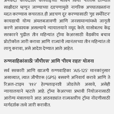
अनेकदा कायदेशीर कारवाईच्या भीतीने किंवा पोलीस ठाण्यात
साक्षीदार म्हणून जाण्याच्या दडपणामुळे नागरिक अपघातग्रस्तांना
मदत करण्यास कचरतात. ही अडचण दूर करण्यासाठी 'गुड समॅरिटन'
कायद्याची योग्य अंमलबजावणी आणि जनसामान्यांमध्ये जागृती
करणे आवश्यक असल्याचे न्यायालयाने नमूद केले. यासोबतच केंद्र
सरकारने पुढील तीन महिन्यांत ट्रॉमा केअरसाठी वैद्यकीय बचाव
प्रोटोकॉल जारी करावा आणि राज्यांनी त्यानंतरच्या तीन महिन्यांत तो
लागू करावा, असे आदेश देण्यात आले आहेत.
रुग्णवाहिकांसाठी 'जीपीएस' आणि 'पीएम राहत' योजना
सर्व सरकारी आणि खाजगी रुग्णवाहिका 'AIS-125' मानकांनुसार
असाव्यात, त्यात जीपीएस (GPS) बसवणे अनिवार्य करावे आणि ते
रिअल-टाइम '११२' हेल्पलाइनशी जोडलेले असावे, असेही
न्यायालयाने म्हटले आहे. ट्रॉमा केअरच्या प्रभावी नियोजनासाठी
आरोग्य मंत्रालयाने आठ आठवड्यांत राज्यस्तरीय ट्रॉमा नोंदणीसाठी
मार्गदर्शक तत्त्वे जारी करावीत.