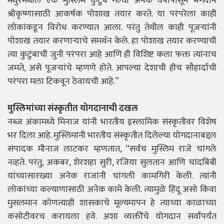
मथुरेमधील एक मुस्लिम कुटुंब गेल्या अनेक वर्षांपासून भगवान
श्रीकृष्णासाठी आकर्षक पोशाख तयार करते. या परंपरेला काही
लोकांकडून विरोध करण्यात आला. परंतु तेथील काही पूजऱ्यांनी
पोशाख तयार करणाऱ्याचे समर्थन केले. हा पोशाख तयार करण्याची
त्या कुटुंबाची जुनी परंपरा आहे आणि ही विशिष्ट कला फक्त त्यांनाच
जमते, असे पूजऱ्यांचे म्हणणे होते. आपल्या देशाची हीच सौहार्दाची
परंपरा मला टिकवून ठेवायची आहे.”
मुस्लिमांच्या संस्कृतीत योगदानाची दखल
नब्ज़ अंकामध्ये
मिनाज
यांनी भारतीय इस्लामिक संस्कृतीवर विशेष
भर दिला आहे. मुस्लिमांनी भारतीय संस्कृतीत दिलेल्या योगदानाबद्दल
संपादक मीनाज लाटकर म्हणतात, “सर्वच मुस्लिम राजे चांगले
नव्हते. परंतु, अकबर, शेरशहा सुरी, रजिया सुलतान आणि चांदबिबी
यांच्यासारख्या अनेक राजांनी चांगली कामगिरी केली. त्यांनी
लोकांच्या कल्याणासाठी अनेक कामे केली. त्यामुळे हिंदू असो किंवा
मुसलमान कोणत्याही शासकाचे मूल्यमापन हे त्याच्या काळाच्या
कसोटीवरच करायला हवे. अशा व्यक्तींचे योगदान सर्वांपर्यंत