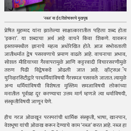
‘नब्ज़’ या ईद विशेषांकाचे मुखपृष्ठ
प्रेषित मुहम्मद यांना झालेल्या साक्षात्कारातील पहिला शब्द होता
‘इकरा’. या शब्दाचा अर्थ आहे वाचने किंवा शिकणे. यावरून
इस्लाममधील ज्ञानाचे महत्व अधोरेखित होते. आज सभोवताली
जातीधर्मात द्वेष पसरवणाचे प्रमाण वाढले आहे. वाचनाचा अभाव,
सोशल मीडियाच्या गैरवापरामुळे आणि कट्टरवादी विचारसरणीमुळे
तरुण पिढी विद्वेषकडे ओढली जात आहे. व्हॉट्सअॅप
युनिव्हरसिटीद्वारे परधर्मियांविषयी गैरसमज पसरवले जातात. त्यामुळे
अन्य धर्मियांविषयी विशेषता मुस्लिम समजाविषयी लोकांच्या
मनातील पूर्वग्रह दूर करण्याचा उत्तम मार्ग म्हणजे त्या धर्माविषयी,
संस्कृतीविषयी जाणून घेणे.
हीच गरज ओळखून परस्परांची धार्मिक संस्कृती, भाषा, खानपान,
वेशभूषा यांची ओळख करून देण्याचे काम ‘नब्ज़’ करत आहे. नब्ज़ हा