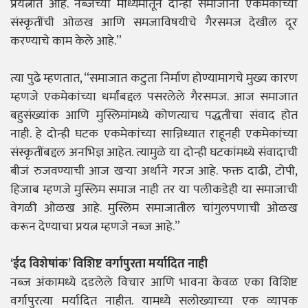
प्रयत्नात आहे. नब्ज़च्या माध्यमातून दोन्ही समाजांना एकमेकांच्या
संस्कृतींची ओळख आणि समजाविषयीचे गैरसमज देखील दूर
करण्याचे काम केले आहे.”
त्या पुढे म्हणतात, “समाजात कटुता निर्माण होण्यामागचे मुख्य कारण
म्हणजे एकमेकांच्या धर्मांबद्दल पसरलेले गैरसमज. आज समाजात
बहुसंख्यांक आणि मुस्लिमांमध्ये कोणत्याच पद्धतीचा संवाद होत
नाही. हे दोन्ही घटक एकमेकांच्या सान्निध्यात राहूनही एकमेकांच्या
संस्कृतींबद्दल अनभिज्ञ आहेत. त्यामुळे या दोन्ही घटकांमध्ये संवादाची
बीजं रुजवण्याची आज खऱ्या अर्थाने गरज आहे. फक्त दाढी, टोपी,
हिजाब म्हणजे मुस्लिम समाज नाही तर या पलीकडेही या समाजाची
वेगळी ओळख आहे. मुस्लिम समाजातील चांगुलपणाची ओळख
करून देण्याचा प्रयत्न म्हणजे नब्ज़ आहे.”
‘ईद विशेषांक’ विशिष्ट वर्गापुरता मर्यादित नाही
नब्ज़ अंकामध्ये दडलेले विचार आणि भावना केवळ एका विशिष्ट
वर्गापुरत्या मर्यादित नाहीत. यामध्ये सलोख्याच्या एक व्यापक