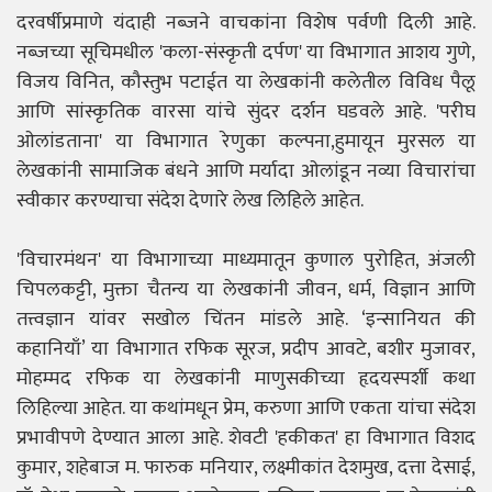
दरवर्षीप्रमाणे यंदाही नब्जने वाचकांना विशेष पर्वणी दिली आहे.
नब्जच्या सूचिमधील 'कला-संस्कृती दर्पण' या विभागात आशय गुणे,
विजय विनित, कौस्तुभ पटाईत या लेखकांनी कलेतील विविध पैलू
आणि सांस्कृतिक वारसा यांचे सुंदर दर्शन घडवले आहे. 'परीघ
ओलांडताना' या विभागात रेणुका कल्पना,हुमायून मुरसल या
लेखकांनी सामाजिक बंधने आणि मर्यादा ओलांडून नव्या विचारांचा
स्वीकार करण्याचा संदेश देणारे लेख लिहिले आहेत.
'विचारमंथन' या विभागाच्या माध्यमातून कुणाल पुरोहित, अंजली
चिपलकट्टी, मुक्ता चैतन्य या लेखकांनी जीवन, धर्म, विज्ञान आणि
तत्त्वज्ञान यांवर सखोल चिंतन मांडले आहे. ‘इन्सानियत की
कहानियाँ’ या विभागात रफिक सूरज, प्रदीप आवटे, बशीर मुजावर,
मोहम्मद रफिक या लेखकांनी माणुसकीच्या हृदयस्पर्शी कथा
लिहिल्या आहेत. या कथांमधून प्रेम, करुणा आणि एकता यांचा संदेश
प्रभावीपणे देण्यात आला आहे. शेवटी 'हकीकत' हा विभागात विशद
कुमार, शहेबाज म. फारुक मनियार, लक्ष्मीकांत देशमुख, दत्ता देसाई,