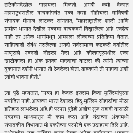
दृष्टिकोनदेखील पाहायला मिळतो. अगदी कमी वेळात
महाराष्ट्रभरातील वाचकांपर्यंत नब्ज़ कसा पोहोचला याविषयी
संपादक मीनाज लाटकर सांगतात, “महाराष्ट्रातील शहरी आणि
ग्रामीण भागात देखील नब्ज़चा वाचकवर्ग विखुरलेला आहे. एवढेच
नाही तर अनेक भागांमधून आम्हाला लोकांच्या प्रतिक्रिया येतात.
साहित्याशी संबंध नसलेल्या अगदी सर्वसामान्य कष्टकरी वर्गातील
माणूसही नब्जशी जोडला गेला आहे. कोल्हापूरमधील एका
खाटीकाला हा अंक इतका महत्त्वाचा वाटला की त्यांनी त्यांच्या
दुकानात दर्शनी भागात तो ठेवलेला होता. ग्राहकांनी तो पाहावा अशी
त्यांची भावना होती.”
त्या पुढे म्हणतात, “नब्ज़ हा केवळ इस्लाम किंवा मुस्लिमांपुरता
मर्यादित नाही. आपल्या भारत देशाला हिंदू-मुस्लिम सौहार्दाचा मोठा
इतिहास लाभलेला आहे. ही परंपरा पुढेही अशीच सुरू राहावी यासाठी
नब्ज़च्या माध्यमातून मी काम करत आहे. यंदाच्या अंकामध्ये
संपादकीय विभागात मी एकतेच्या परंपरेचे एक उदाहरण दिले आहे.