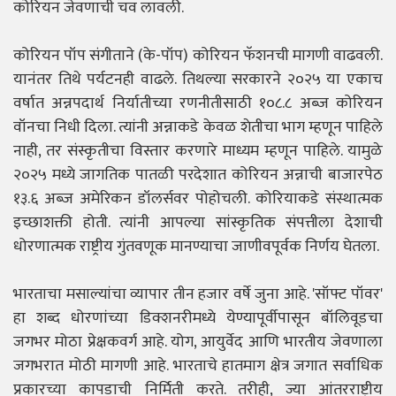
कोरियन जेवणाची चव लावली.
कोरियन पॉप संगीताने (के-पॉप) कोरियन फॅशनची मागणी वाढवली.
यानंतर तिथे पर्यटनही वाढले. तिथल्या सरकारने २०२५ या एकाच
वर्षात अन्नपदार्थ निर्यातीच्या रणनीतीसाठी १०८.८ अब्ज कोरियन
वॉनचा निधी दिला. त्यांनी अन्नाकडे केवळ शेतीचा भाग म्हणून पाहिले
नाही, तर संस्कृतीचा विस्तार करणारे माध्यम म्हणून पाहिले. यामुळे
२०२५ मध्ये जागतिक पातळी परदेशात कोरियन अन्नाची बाजारपेठ
१३.६ अब्ज अमेरिकन डॉलर्सवर पोहोचली. कोरियाकडे संस्थात्मक
इच्छाशक्ती होती. त्यांनी आपल्या सांस्कृतिक संपत्तीला देशाची
धोरणात्मक राष्ट्रीय गुंतवणूक मानण्याचा जाणीवपूर्वक निर्णय घेतला.
भारताचा मसाल्यांचा व्यापार तीन हजार वर्षे जुना आहे. 'सॉफ्ट पॉवर'
हा शब्द धोरणांच्या डिक्शनरीमध्ये येण्यापूर्वीपासून बॉलिवूडचा
जगभर मोठा प्रेक्षकवर्ग आहे. योग, आयुर्वेद आणि भारतीय जेवणाला
जगभरात मोठी मागणी आहे. भारताचे हातमाग क्षेत्र जगात सर्वाधिक
प्रकारच्या कापडाची निर्मिती करते. तरीही, ज्या आंतरराष्ट्रीय