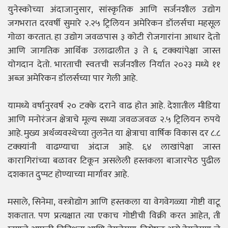
युनेस्कोच्या अंदाजानुसार, सांस्कृतिक आणि सर्जनशील उद्योग
जगभरात दरवर्षी सुमारे २.२५ ट्रिलियन अमेरिकन डॉलर्सचा महसूल
गोळा करतात. हा उद्योग जवळपास ३ कोटी रोजगारांना आधार देतो
आणि जागतिक आर्थिक उलाढालीत ३ ते ६ टक्क्यांपेक्षा जास्त
योगदान देतो. भारताची स्वतःची सर्जनशील निर्यात २०२३ मध्ये ११
अब्ज अमेरिकन डॉलर्सच्या पार गेली आहे.
यामध्ये वर्षानुरवर्ष २० टक्के दराने वाढ होत आहे. देशातील मीडिया
आणि मनोरंजन क्षेत्राचे मूल्य सध्या जवळजवळ २.५ ट्रिलियन रुपये
आहे. मुख्य अर्थव्यवस्थेच्या तुलनेत या क्षेत्राचा वार्षिक विकास दर ८.८
टक्क्यांनी वाढण्याचा अंदाज आहे. ६४ लाखांपेक्षा जास्त
कारागिरांच्या बळावर टिकून असलेली हस्तकला बाजारपेठ पुढील
दशकात दुप्पट होण्याच्या मार्गावर आहे.
मसाले, सिनेमा, वस्त्रोद्योग आणि हस्तकला या वेगवेगळ्या गोष्टी वाटू
शकतात. पण प्रत्यक्षात त्या एकाच गोष्टीची विक्री करत आहेत, ती