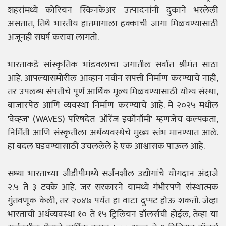
शहरांमध्ये कोरियन स्किनकेअर उत्पादनांनी दुकाने भरलेली
असतात, तिथे भारतीय हातमागाला हक्काची जागा मिळवण्यासाठी
अजूनही संघर्ष करावा लागतो.
भारताकडे सांस्कृतिक भांडवलाचा जगातील सर्वात श्रीमंत साठा
आहे. आपल्यासमोरील आव्हान नवीन संपत्ती निर्माण करण्याचे नाही,
तर उपलब्ध संपत्तीचे पूर्ण आर्थिक मूल्य मिळवण्यासाठी योग्य संस्था,
बाजारपेठ आणि व्यवस्था निर्माण करण्याचे आहे. मे २०२५ मधील
'वेव्ह्ज' (WAVES) परिषदेत 'ऑरेंज इकॉनॉमी' म्हणजेच कल्पकता,
निर्मिती आणि संस्कृतीला अर्थव्यवस्थेचे मुख्य स्तंभ मानण्यात आले.
हा बदल घडवण्यासाठी उचललेले हे एक आश्वासक पाऊल आहे.
सध्या भारताच्या जीडीपीमध्ये सर्जनशील उद्योगांचे योगदान अंदाजे
२.५ ते ३ टक्के आहे. जर सरकारने यामध्ये गंभीरपणे संस्थात्मक
गुंतवणूक केली, तर २०४७ पर्यंत हा वाटा दुप्पट होऊ शकतो. जेव्हा
भारताची अर्थव्यवस्था १० ते १५ ट्रिलियन डॉलर्सची होईल, तेव्हा या