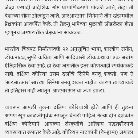
जेव्हा एखादी प्रादेशिक गोष्ट प्रामाणिकपणे मांडली जाते, तेव्हा ती
देशाच्या सीमा ओलांडून जाते. 'आरआरआर' सिनेमाने तीन खंडांमधील
प्रेक्षकांना आकर्षित केले. तो तेलगू भाषेच्या मुळाशी जोडलेला होता
म्हणूनच जगभरातील प्रेक्षकांना आवडला.
भारतीय चित्रपट निर्मात्यांकडे २२ अनुसूचित भाषा, शास्त्रीय संगीत,
लोकनाट्य, सुफी कविता आणि आदिवासी लोककथांचा एक अथांग
ऐतिहासिक ठेवा आहे. हा ठेवा जगातील इतर कोणत्याही स्पर्धकाकडे
नाही. दक्षिण कोरिया उत्तम दर्जाचे सिनेमे बनवू शकतो, पण ते
'आरआरआर' सारखा सिनेमा बनवू शकत नाहीत. कारण त्यांच्याकडे
तो इतिहास नाही ज्यातून 'आरआरआर'चा जन्म झाला.
यावरून आपली तुलना दक्षिण कोरियाशी होते आणि ही तुलना
आपण खूप काळजीपूर्वक समजून घेतली पाहिजे. गेल्या दोन दशकांत
दक्षिण कोरियाने आपल्या संस्कृतीचे अतिशय पद्धतशीरपणे
व्यवसायात रूपांतर केले आहे. कोरियन नाटकांनी (के-ड्रामा) जगाला