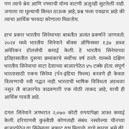
पण त्याचे श्रेय आणि नफ्याची योग्य वाटणी अजूनही सुटलेली नाही.
जगाला या मूल्याची किंमत ठाऊक आहे, प्रश्न फक्त एवढाच आहे की
त्याचा आर्थिक फायदा कोणाला मिळतोय.
हाच प्रकार भारतीय सिनेमाच्या बाबतीत अत्यंत प्रकर्षाने जाणवतो.
२०२४ मध्ये भारतीय सिनेमाने बॉक्स ऑफिसवर १.३७ अब्ज
अमेरिकन डॉलर्सची कमाई केली. हे भारतीय सिनेमाच्या
इतिहासातील दुसऱ्या क्रमांकाचे सर्वोच्च वर्ष ठरले. यामध्ये दक्षिण
भारतीय सिनेमाचा वाटा देशाच्या बाजारपेठेत ४५ टक्के होता. संपूर्ण
भारतासाठी एकच सिनेमा (पॅन-इंडिया फिल्म) बनवणे ही केवळ
वितरणाची नवी पद्धत नाही. भारताची भाषिक विविधता अडथळा
नसून ती बाजारपेठ वाढवणारी एक मोठी ताकद आहे, याची ही
आर्थिक पावती आहे.
दंगल सिनेमाने जगभरात २,०७० कोटी रुपयांपेक्षा जास्त कमाई
केली. हरियाणवी कुस्तीशी कोणताही संबंध नसलेल्या चीनच्या
बाजारपेठेत या सिनेमाला अफाट यश मिळाले. याचे कारण असे की,