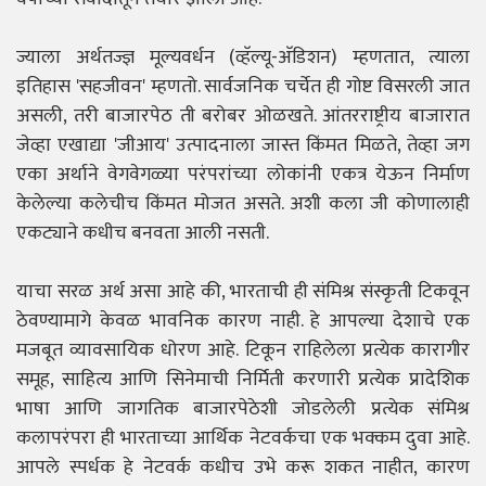
ज्याला अर्थतज्ज्ञ मूल्यवर्धन (व्हॅल्यू-अ‍ॅडिशन) म्हणतात, त्याला
इतिहास 'सहजीवन' म्हणतो. सार्वजनिक चर्चेत ही गोष्ट विसरली जात
असली, तरी बाजारपेठ ती बरोबर ओळखते. आंतरराष्ट्रीय बाजारात
जेव्हा एखाद्या 'जीआय' उत्पादनाला जास्त किंमत मिळते, तेव्हा जग
एका अर्थाने वेगवेगळ्या परंपरांच्या लोकांनी एकत्र येऊन निर्माण
केलेल्या कलेचीच किंमत मोजत असते. अशी कला जी कोणालाही
एकट्याने कधीच बनवता आली नसती.
याचा सरळ अर्थ असा आहे की, भारताची ही संमिश्र संस्कृती टिकवून
ठेवण्यामागे केवळ भावनिक कारण नाही. हे आपल्या देशाचे एक
मजबूत व्यावसायिक धोरण आहे. टिकून राहिलेला प्रत्येक कारागीर
समूह, साहित्य आणि सिनेमाची निर्मिती करणारी प्रत्येक प्रादेशिक
भाषा आणि जागतिक बाजारपेठेशी जोडलेली प्रत्येक संमिश्र
कलापरंपरा ही भारताच्या आर्थिक नेटवर्कचा एक भक्कम दुवा आहे.
आपले स्पर्धक हे नेटवर्क कधीच उभे करू शकत नाहीत, कारण