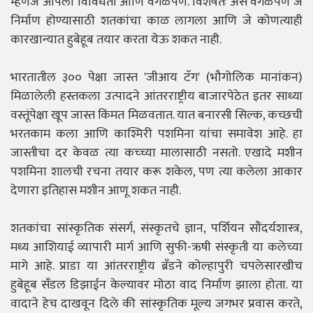
म्हणजे आपली विविधता आणि वेगळेपण. विशेषतः असे वेगळेपण जे
निर्माण होण्यासाठी शतकांचा काळ लागला आणि जे कोणत्याही
कारखान्यात हुबेहूब तयार करता येऊ शकत नाही.
भारतातील ३०० पेक्षा जास्त 'जीआय टॅग' (भौगोलिक मानांकन)
मिळालेली हस्तकला उत्पादने आंतरराष्ट्रीय बाजारपेठेत इतर साध्या
वस्तूंपेक्षा खूप जास्त किंमत मिळवतात. यात बनारसी सिल्क, कच्छची
भरतकाम कला आणि काश्मिरी पशमिना यांचा समावेश आहे. हा
जास्तीचा दर केवळ त्या कच्च्या मालासाठी नसतो. एखादे मशीन
पशमिना शालची रचना तयार करू शकेल, पण त्या कलेला आकार
देणारा इतिहास मशीन आणू शकत नाही.
शतकांचा सांस्कृतिक संसर्ग, संस्कृतचे ज्ञान, पर्शियन सौंदर्यशास्त्र,
मध्य आशियाई व्यापारी मार्ग आणि सुफी-ऋषी संस्कृती या कलेच्या
मागे आहे. प्राडा या आंतरराष्ट्रीय ब्रँडने कोल्हापुरी चपलेसारखीच
हुबेहूब सँडल डिझाईन केल्यावर मोठा वाद निर्माण झाला होता. या
वादाने हेच दाखवून दिले की सांस्कृतिक मूल्य जगभर प्रवास करते,