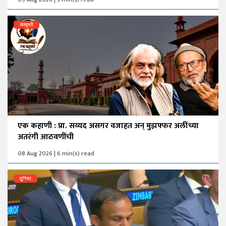
संस्कृती
एक कहाणी : प्रा. सय्यद असगर वजाहत अन् मुझफ्फर अलींच्या
अतरंगी आठवणींची
08 Aug 2026 | 6 min(s) read
दुनिया