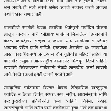
सर्जनशील क्षेत्राचे वार्षिक उत्पन्न ७०० अब्ज ते १ ट्रिलियन डॉलर्स
असू शकते. ही अशी संपत्ती असेल ज्याची नक्कल करणे जगाला
कधीच शक्य होणार नाही.
यासाठीची रणनीती केवळ ठराविक क्षेत्रांपुरती मर्यादित योजना
आखून चालणार नाही. 'जीआय' मानांकन मिळालेल्या उत्पादनांचे
केवळ कायदेशीर संरक्षण न करता त्यांचे जागतिक पातळीवर
आक्रमक ब्रँडिंग झाले पाहिजे. हस्तकला क्षेत्रातील ६४ लाखांपेक्षा
जास्त कारागिरांमध्ये जवळपास दोन तृतीयांश महिला आहेत. या
कारागीर समूहांना आंतरराष्ट्रीय बाजारपेठ मिळवून दिली पाहिजे.
त्यासाठी सेमीकंडक्टर पार्कसाठी जेवढी शासकीय ऊर्जा लावली
जाते, तेवढीच ऊर्जा इथेही लावणे गरजेचे आहे.
सांस्कृतिक पर्यटनाचा विस्तार केवळ ऐतिहासिक वास्तूंपुरता
मर्यादित न ठेवता जिवंत परंपरा, सण, संगीत, खाद्यसंस्कृती आणि
कलाकुसरीच्या प्रक्रियेपर्यंत केला पाहिजे. सिनेमा, फॅशन,
खाद्यसंस्कृती आणि संगीत यांनी एकमेकांना पूरक अशी एक व्यवस्था