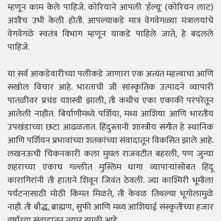
म्हणून काम केले पाहिजे. कोरियाने आपली 'हॅल्यू' (कोरियन लाट)
अशीच उभी केली होती. आपल्याकडे मात्र वेगवेगळ्या मंत्रालयांचे
वेगवेगळे स्वतंत्र विभाग म्हणून याकडे पाहिले जाते, हे बदलले
पाहिजे.
या सर्व आकडेवारीच्या पलीकडे जाणारा एक अत्यंत महत्त्वाचा आणि
सखोल विचार आहे. भारताची जी सांस्कृतिक उत्पादने व्यापारी
पातळीवर प्रचंड यशस्वी झाली, ती कधीच एका एकाकी परंपरेतून
आलेली नाहीत. बिर्याणीमध्ये पर्शिया, मध्य आशिया आणि भारतीय
उपखंडाच्या छटा आढळतात. हिंदुस्तानी शास्त्रीय संगीत हे स्थानिक
आणि पर्शियन प्रभावांच्या शतकांच्या संवादातून विकसित झाले आहे.
लखनऊची चिकनकारी कला मुघल राजवटीत बहरली, पण जुन्या
शहराच्या एकाच गल्लीत मुस्लिम धागा व्यापाऱ्यांसोबत हिंदू
कारागिरांनी ती हाताने शिवून जिवंत ठेवली. ज्या काश्मिरी भूमीला
पर्यटनासाठी मोठी किंमत मिळते, ती केवळ तिथल्या भूगोलामुळे
नाही. ती बौद्ध, ब्राह्मण, सुफी आणि मध्य आशियाई संस्कृतीच्या हजार
वर्षांच्या संवादातून तयार झाली आहे.