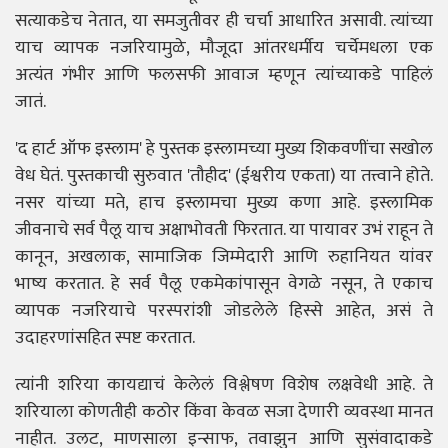
सत्याकडेच नेतात, या समजुतीवर ही चर्चा आधारित असावी. त्यांच्या
याच व्यापक नजरियामुळे, मौजूदा आंतरधर्मीय चर्चेमधला एक
अत्यंत गंभीर आणि फलसफी आवाज म्हणून त्यांच्याकडे पाहिलं
जातं.
'द हार्ट ऑफ इस्लाम' हे पुस्तक इस्लामच्या मुख्य शिकवणींचा सखोल
वेध घेतं. पुस्तकाची सुरुवात 'तौहीद' (ईश्वरीय एकता) या तत्त्वाने होते.
नसर यांच्या मते, हाच इस्लामचा मुख्य कणा आहे. इस्लामिक
जीवनाचे सर्व पैलू याच अक्षाभोवती फिरतात. या पायावर उभं राहून ते
कानून, अखलाक, सामाजिक जिम्मेदारी आणि रुहानियत यांवर
भाष्य करतात. हे सर्व पैलू एकमेकांपासून वेगळे नसून, ते एकाच
व्यापक नजरियाचे परस्परांशी जोडलेले हिस्से आहेत, असं ते
उदाहरणांसहित स्पष्ट करतात.
त्यांनी शरिया कायद्याचं केलेलं विश्लेषण विशेष लक्षवेधी आहे. ते
शरियाला कोणतीही कठोर किंवा केवळ सजा देणारी व्यवस्था मानत
नाहीत. उलट, माणसाला इन्साफ, तवाझुन आणि सुसंवादाकडे