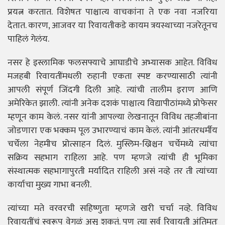
प्रयत्न करतात. विशेषतः पाश्चात्य वाचकांना ते एक नवा नजरिया
देतात. कारण, आजवर या रिवायतीकडे कायम त्रयस्थाच्या नजरेतूनच
पाहिलं गेलंय.
नसर हे इस्लामिक फलसफ्याचे आघाडीचे अभ्यासक आहेत. विविध
मजहबी रिवायतींमधली रुहानी एकता स्पष्ट करण्यासाठी त्यांनी
आपली संपूर्ण जिंदगी दिली आहे. त्यांची तालीम इराण आणि
अमेरिकेत झाली. त्यांनी अनेक दशकं पाश्चात्य विद्यापीठांमध्ये प्रोफेसर
म्हणून काम केलं. नसर यांनी आपल्या लेखनातून विविध तहजीबांना
जोडणारा एक भक्कम पूल उभारण्याचं काम केलं. त्यांनी आंतरधर्मीय
चर्चेला नेहमीच प्रोत्साहन दिलं. मुस्लिम-ख्रिश्चन चर्चेमध्ये त्यांचा
सक्रिय सहभाग राहिला आहे. पण म्हणजे त्यांची ही भूमिका
संस्थात्मक सहभागापुरती मर्यादित राहिली असं नव्हे तर ती त्यांच्या
कार्याचा मुख्य गाभा बनली.
त्यांच्या मते वरवरची सहिष्णुता म्हणजे खरी चर्चा नव्हे. विविध
रिवायतींचं स्वरूप वेगळं असू शकतं. पण त्या सर्व रिवायती अंतिमतः