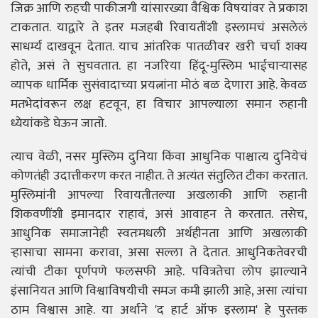
जिक्र आणि रुहची पाकीजगी यांसारख्या वैश्विक विषयांवर ते प्रकाश
टाकतात. याद्वारे ते इतर मजहबी रिवायतींशी इस्लामचं असलेलं
साधर्म्य दाखवून देतात. याच आंतरिक पातळीवर खरी चर्चा शक्य
होते, असं ते सुचवतात. हा नजरिया हिंदू-मुस्लिम भाईचाऱ्यासह
व्यापक धार्मिक सुसंवादाच्या प्रयत्नांना मोठं बळ देणारा आहे. केवळ
मतभेदांवरून लक्ष हटवून, हा विचार आपल्याला समान रुहानी
ध्येयांकडे घेऊन जातो.
त्याच वेळी, नसर मुस्लिम दुनिया किंवा आधुनिक पाश्चात्य दुनियेचं
कोणतंही उदात्तीकरण करत नाहीत. ते अत्यंत संतुलित टीका करतात.
मुस्लिमांनी आपल्या रिवायतीतल्या अखलाकी आणि रुहानी
शिकवणींशी इमानदार राहावं, असं आवाहन ते करतात. तसेच,
आधुनिक समाजानेही स्वतःमधली अर्थहीनता आणि अखलाकी
ऱ्हासाचा सामना करावा, असा सल्ला ते देतात. आधुनिकतेवरची
त्यांची टीका पूर्णपणे फलसफी आहे. पवित्रतेचा लोप झाल्याने
इंसानियत आणि विश्वाविषयीची समज कमी झाली आहे, असा त्यांचा
ठाम विश्वास आहे. या अर्थाने 'द हार्ट ऑफ इस्लाम' हे पुस्तक