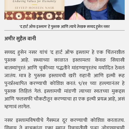
'द हार्ट ऑफ इस्लाम' हे पुस्तक आणि त्याचे लेखक सय्यद हुसेन नसर
अमीर सुहैल वानी
सय्यद हुसेन नसर यांचं 'द हार्ट ऑफ इस्लाम' हे एक चिंतनशील
पुस्तक आहे. सध्याच्या काळात इस्लामला केवळ सियासी
बातम्यांपुरतं आणि चुकीच्या पद्धतीने मांडण्यापुरतंच मर्यादित ठेवलं
जातंय. मात्र हे पुस्तक इस्लामची खरी रुहानी आणि इल्मी रूह
पुनर्प्रस्थापित करण्याची कोशिश करतं. ९/११ च्या हल्ल्यानंतर हे
पुस्तक लिहिलं गेलं. इस्लामची मांडणी त्याच्या स्वतःच्या मुकद्दस
आणि फलसफी चौकटीतून करण्याचा हा एक इल्मी प्रयत्न आहे, असं
म्हणावं लागेल.
नसर इस्लामविषयीचे गैसमज दूर करण्याची कोशिश करतातच.
शिवाय ते वाचकांना एका महान रिवायतीशी पुन्हा जोडण्याचाही