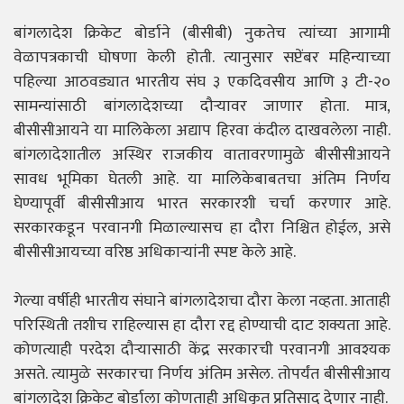
बांगलादेश क्रिकेट बोर्डाने (बीसीबी) नुकतेच त्यांच्या आगामी
वेळापत्रकाची घोषणा केली होती. त्यानुसार सप्टेंबर महिन्याच्या
पहिल्या आठवड्यात भारतीय संघ ३ एकदिवसीय आणि ३ टी-२०
सामन्यांसाठी बांगलादेशच्या दौऱ्यावर जाणार होता. मात्र,
बीसीसीआयने या मालिकेला अद्याप हिरवा कंदील दाखवलेला नाही.
बांगलादेशातील अस्थिर राजकीय वातावरणामुळे बीसीसीआयने
सावध भूमिका घेतली आहे. या मालिकेबाबतचा अंतिम निर्णय
घेण्यापूर्वी बीसीसीआय भारत सरकारशी चर्चा करणार आहे.
सरकारकडून परवानगी मिळाल्यासच हा दौरा निश्चित होईल, असे
बीसीसीआयच्या वरिष्ठ अधिकाऱ्यांनी स्पष्ट केले आहे.
गेल्या वर्षीही भारतीय संघाने बांगलादेशचा दौरा केला नव्हता. आताही
परिस्थिती तशीच राहिल्यास हा दौरा रद्द होण्याची दाट शक्यता आहे.
कोणत्याही परदेश दौऱ्यासाठी केंद्र सरकारची परवानगी आवश्यक
असते. त्यामुळे सरकारचा निर्णय अंतिम असेल. तोपर्यंत बीसीसीआय
बांगलादेश क्रिकेट बोर्डाला कोणताही अधिकृत प्रतिसाद देणार नाही.