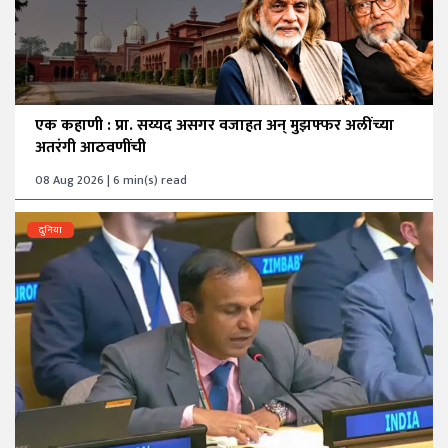
एक कहाणी : प्रा. सय्यद असगर वजाहत अन् मुझफ्फर अलींच्या
अतरंगी आठवणींची
08 Aug 2026 | 6 min(s) read
दुनिया