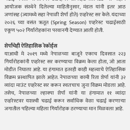
आयोजक संस्थेने दिलेल्या माहितीनुसार, मंडल यांनी इतर आठ
जणांसह (ज्यामध्ये सहा नेपाळी शेर्पा होते) एव्हरेस्ट सर केले. यंदाच्या
२०२६ च्या वसंत ऋतूत (Spring Season) एव्हरेस्ट चढाईसाठी
एकूण ५०२ गिर्यारोहकांना परवानगी देण्यात आली होती.
शेर्पांचेही ऐतिहासिक रेकॉर्ड्स
याआधी मे २०१९ मध्ये नेपाळच्या बाजूने एकाच दिवसात २२३
गिर्यारोहकांनी एव्हरेस्ट सर करण्याचा विक्रम केला होता, जो आता
मोडीत निघाला आहे. या हंगामात इतरही काही महत्त्वाचे ऐतिहासिक
विक्रम प्रस्थापित झाले आहेत. नेपाळच्या कामी रिता शेर्पा यांनी ३२
व्यांदा माउंट एव्हरेस्ट सर करून स्वतःचाच जुना विक्रम मोडला आहे.
तसेच, नेपाळच्या ल्हाक्पा शेर्पा यांनी या हंगामात ११ व्यांदा
एव्हरेस्टवर यशस्वी चढाई करून सर्वाधिक वेळा चढाई करणाऱ्या
जगातील पहिल्या महिला गिर्यारोहक ठरण्याचा मान मिळवला आहे.