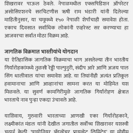
शिखरावर पाऊल ठेवले. नेपाळमधील एक्सपिडिशन ऑपरेटर
असोसिएशनचे सरचिटणीस ऋषी राम भंडारी यांनी दिलेल्या
माहितीनुसार, या चमूमध्ये १५० नेपाळी शेर्पांचाही समावेश होता.
एकाच दिवसात सर्वाधिक लोकांनी एव्हरेस्ट सर करण्याचा हा
आजवरचा सर्वात मोठा विक्रम आहे.
जागतिक विक्रमात भारतीयांचे योगदान
या ऐतिहासिक जागतिक विक्रमाचा भाग असलेल्या तीन भारतीय
गिर्यारोहकांमध्ये तुळसी रेड्डी पाल्पुनुरी, संदीप आरे आणि अजय पाल
सिंग धालीवाल यांचा समावेश आहे. या तिघांनीही अत्यंत प्रतिकूल
हवामानाचा आणि आव्हानांचा सामना करत या मोहिमेत यश
मिळवले. या सुवर्ण कामगिरीमुळे जागतिक गिर्यारोहण क्षेत्रात
भारताचे नाव पुन्हा एकदा उंचावले आहे.
याशिवाय, गुरुवारी भारताच्या आणखी एका गिर्यारोहकाने,
लक्ष्मीकांत मंडल यांनी देखील जगातील सर्वोच्च शिखरावर यशस्वी
चढाई केली. 'पायोनियर ॲडव्हेंचर प्रायव्हेट लिमिटेड' या मोहीम