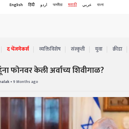
English
हिंदी
اردو
অসমীয়া
मराठी
عربي
বাংলা
द चेंजमेकर्स
व्यक्तिविशेष
संस्कृती
युवा
क्रीडा
याहूंना फोनवर केली अर्वाच्य शिवीगाळ?
halak
• 9 Months ago