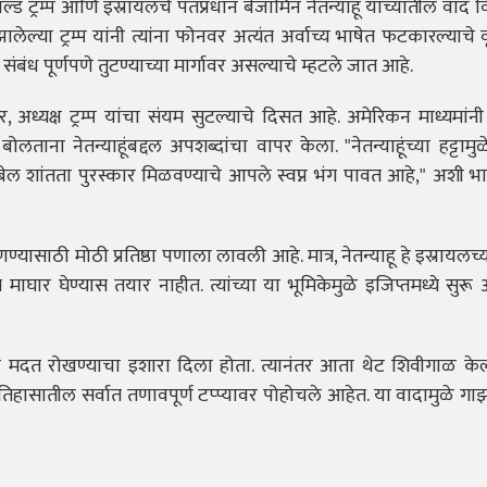
्ड ट्रम्प आणि इस्रायलचे पंतप्रधान बेंजामिन नेतन्याहू यांच्यातील वाद
ालेल्या ट्रम्प यांनी त्यांना फोनवर अत्यंत अर्वाच्य भाषेत फटकारल्याचे व
्ण संबंध पूर्णपणे तुटण्याच्या मार्गावर असल्याचे म्हटले जात आहे.
 अध्यक्ष ट्रम्प यांचा संयम सुटल्याचे दिसत आहे. अमेरिकन माध्यमांनी
 बोलताना नेतन्याहूंबद्दल अपशब्दांचा वापर केला. "नेतन्याहूंच्या हट्टा
 शांतता पुरस्कार मिळवण्याचे आपले स्वप्न भंग पावत आहे," अशी भावन
्यासाठी मोठी प्रतिष्ठा पणाला लावली आहे. मात्र, नेतन्याहू हे इस्रायलच्या 
 माघार घेण्यास तयार नाहीत. त्यांच्या या भूमिकेमुळे इजिप्तमध्ये सुरू
करी मदत रोखण्याचा इशारा दिला होता. त्यानंतर आता थेट शिवीगाळ केल्य
हासातील सर्वात तणावपूर्ण टप्प्यावर पोहोचले आहेत. या वादामुळे गाझ