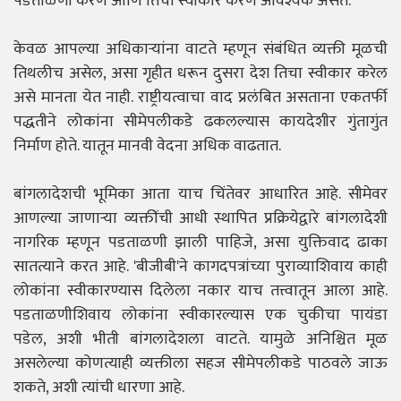
पडताळणी करणे आणि तिचा स्वीकार करणे आवश्यक असते.
केवळ आपल्या अधिकाऱ्यांना वाटते म्हणून संबंधित व्यक्ती मूळची
तिथलीच असेल, असा गृहीत धरून दुसरा देश तिचा स्वीकार करेल
असे मानता येत नाही. राष्ट्रीयत्वाचा वाद प्रलंबित असताना एकतर्फी
पद्धतीने लोकांना सीमेपलीकडे ढकलल्यास कायदेशीर गुंतागुंत
निर्माण होते. यातून मानवी वेदना अधिक वाढतात.
बांगलादेशची भूमिका आता याच चिंतेवर आधारित आहे. सीमेवर
आणल्या जाणाऱ्या व्यक्तींची आधी स्थापित प्रक्रियेद्वारे बांगलादेशी
नागरिक म्हणून पडताळणी झाली पाहिजे, असा युक्तिवाद ढाका
सातत्याने करत आहे. 'बीजीबी'ने कागदपत्रांच्या पुराव्याशिवाय काही
लोकांना स्वीकारण्यास दिलेला नकार याच तत्त्वातून आला आहे.
पडताळणीशिवाय लोकांना स्वीकारल्यास एक चुकीचा पायंडा
पडेल, अशी भीती बांगलादेशला वाटते. यामुळे अनिश्चित मूळ
असलेल्या कोणत्याही व्यक्तीला सहज सीमेपलीकडे पाठवले जाऊ
शकते, अशी त्यांची धारणा आहे.