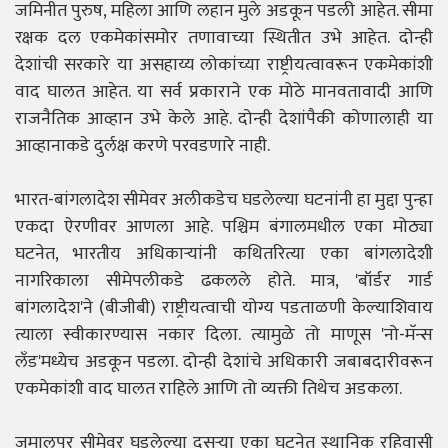
जमिनीत पुरुष, महिला आणि लहान मुले अडकून पडली आहेत. सीमा
रक्षक दल एकमेकांसमोर तणावाच्या स्थितीत उभे आहेत. दोन्ही
देशांची सरकारे या असहाय्य लोकांच्या राष्ट्रीयत्वावरून एकमेकांशी
वाद घालत आहेत. या सर्व प्रकाराने एक मोठे मानवतावादी आणि
राजनैतिक आव्हान उभे केले आहे. दोन्ही देशांपैकी कोणालाही या
आव्हानाकडे दुर्लक्ष करणे परवडणारे नाही.
भारत-बांगलादेश सीमेवर अलीकडेच घडलेल्या घटनांनी हा मुद्दा पुन्हा
एकदा ऐरणीवर आणला आहे. पश्चिम बंगालमधील एका मोठ्या
घटनेत, भारतीय अधिकाऱ्यांनी कथितरित्या एका बांगलादेशी
नागरिकाला सीमेपलीकडे ढकलले होते. मात्र, 'बॉर्डर गार्ड
बांगलादेश'ने (बीजीबी) राष्ट्रीयत्वाची योग्य पडताळणी केल्याशिवाय
त्याला स्वीकारण्यास नकार दिला. त्यामुळे तो माणूस 'नो-मॅन्स
लँड'मध्येच अडकून पडला. दोन्ही देशांचे अधिकारी जबाबदारीवरून
एकमेकांशी वाद घालत राहिले आणि तो व्यक्ती तिथेच अडकला.
जमालपूर सीमेवर घडलेल्या दुसऱ्या एका घटनेत स्थानिक रहिवासी