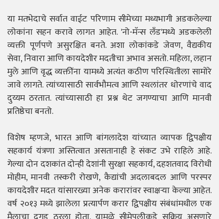
या मतभेदाचे सर्वात वाईट परिणाम सीमेच्या मध्यभागी अडकलेल्या
लोकांना सहन करावे लागत आहेत. 'नो-मॅन्स लँड'मध्ये अडकलेली
व्यक्ती पूर्णपणे असुरक्षित बनते. अशा लोकांकडे जेवण, वैद्यकीय
सेवा, निवारा आणि कायदेशीर मदतीचा अभाव असतो. महिला, लहान
मुले आणि वृद्ध व्यक्तींना यामध्ये अत्यंत कठीण परिस्थितीला सामोरे
जावे लागते. त्यांच्यासाठी सार्वभौमत्व आणि स्थलांतर धोरणांचे वाद
दुय्यम ठरतात. त्यांच्यासाठी हा प्रश्न थेट जगण्याचा आणि मानवी
प्रतिष्ठेचा बनतो.
विशेष म्हणजे, भारत आणि बांगलादेश यांच्यात व्यापक द्विपक्षीय
सहकार्य यंत्रणा अस्तित्वात असतानाही हे संकट उभे राहिले आहे.
गेल्या दोन दशकांत दोन्ही देशांनी सुरक्षा सहकार्य, दहशतवाद विरोधी
मोहीम, मानवी तस्करी रोखणे, कैद्यांची अदलाबदल आणि परस्पर
कायदेशीर मदत यांसारख्या अनेक करारांवर स्वाक्षऱ्या केल्या आहेत.
वर्ष २०१३ मध्ये झालेला प्रत्यार्पण करार द्विपक्षीय संबंधांमधील एक
मैलाचा दगड ठरला होता. यामुळे सीमेपलीकडे सक्रिय असणारे