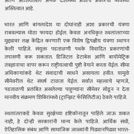
आणि आशियातील अनेक देशांमध्ये अशाच प्रकारची व्यवस्था
अस्तित्वात आहे.
भारत आणि बांगलादेश या दोघांनाही अशा प्रकारची यंत्रणा
राबवल्यास मोठा फायदा होईल. केवळ अनधिकृत स्थलांतराच्या
मुद्द्यावर लक्ष केंद्रित करणारी एक विशेष द्विपक्षीय यंत्रणा स्थापन
केली पाहिजे. संयुक्त पडताळणी पथके विवादित प्रकरणांची
तपासणी करू शकतात. डिजिटल डेटाबेस आणि बायोमेट्रिक
तंत्रज्ञानाचा वापर करून राष्ट्रीयत्वाची पुष्टी वेगाने करता येईल. सीमा
अधिकाऱ्यांकडे थेट संवादाची साधने असायला हवीत. यामुळे
सीमेवरील थेट संघर्ष टाळता येईल. सर्वात महत्त्वाचे म्हणजे,
पडताळणी प्रलंबित असलेल्या पाहुण्यांना सीमेवर सोडून न देता
मानवीय संक्रमण शिबिरांमध्ये (ट्रान्झिट फॅसिलिटीज) ठेवले पाहिजे.
स्थलांतराकडे केवळ सुरक्षेच्या दृष्टिकोनातून पाहिले जाऊ शकत
नाही, हे दोन्ही सरकारांनी मान्य केले पाहिजे. आर्थिक संधी,
ऐतिहासिक संबंध आणि सामाजिक जाळ्यांनी पिढ्यानपिढ्या भारत-