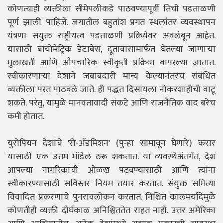
कोणत्याही व्यक्तीला सीमेपलीकडे पाठवण्यापूर्वी तिची पडताळणी
पूर्ण झाली पाहिजे. जगातील बहुतांश प्रगत स्थलांतर व्यवस्थापन
यंत्रणा संयुक्त राष्ट्रीयत्व पडताळणी प्रक्रियेवर अवलंबून आहेत.
यासाठी बायोमेट्रिक डेटाबेस, दूतावासामार्फत घेतल्या जाणाऱ्या
मुलाखती आणि औपचारिक स्वीकृती प्रक्रिया वापरल्या जातात.
स्वीकारणाऱ्या देशाने जबाबदारी मान्य केल्यानंतरच संबंधित
व्यक्तीला परत पाठवले जाते. ही पद्धत दिसायला नोकरशाहीची वाटू
शकते. परंतु, यामुळे मानवतावादी संकटे आणि राजनैतिक वाद बरेच
कमी होतात.
युरोपियन देशांचे 'री-अ‍ॅडमिशन' (पुन्हा सामावून घेणारे) करार
यासाठी एक उत्तम मॉडेल ठरू शकतात. या व्यवस्थेअंतर्गत, देश
आपल्या नागरिकांची ओळख पटवण्यासाठी आणि त्यांना
स्वीकारण्यासाठी सविस्तर नियम तयार करतात. संयुक्त समित्या
विवादित प्रकरणांचे पुनरावलोकन करतात. निश्चित कालमर्यादेमुळे
कोणतीही व्यक्ती दीर्घकाळ अनिश्चिततेत राहत नाही. उत्तर अमेरिका