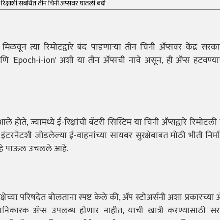
रिक्षांशी संबंधित तीन चिनी ॲप्सवर घातली बंदी
रण मिळवून त्या रिमोटद्वारे बंद पाडणाऱ्या तीन चिनी ॲप्सवर केंद्र सरक
ि 'Epoch-i-ion' अशी या तीन ॲप्सची नावे असून, ही ॲप्स हटवण्य
ोते, ज्यामध्ये ई-रिक्षांची बॅटरी सिस्टिम या चिनी ॲप्सद्वारे रिमोटली
 इंटरनेटशी जोडलेल्या ई-वाहनांच्या सायबर सुरक्षेबाबत मोठी भीती निर
ने हे पाऊल उचलले आहे.
च्या परिषदेत बोलताना स्पष्ट केले की, ॲप स्टोअर्सनी अशा प्रकारच्या
िकारक ॲप्स उपलब्ध होणार नाहीत, याची खात्री करण्यासाठी स