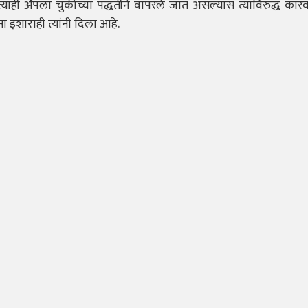
याही ॲपला चुकीच्या पद्धतीने वापरले जात असल्यास त्याविरुद्ध कार
इशाराही त्यांनी दिला आहे.