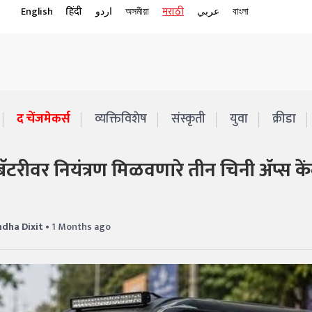
English
हिंदी
اردو
অসমীয়া
मराठी
عربي
বাংলা
द चेंजमेकर्स
व्यक्तिविशेष
संस्कृती
युवा
क्रीडा
ॅटरीवर नियंत्रण मिळवणारे तीन चिनी ॲप्स केंद
dha Dixit
• 1 Months ago