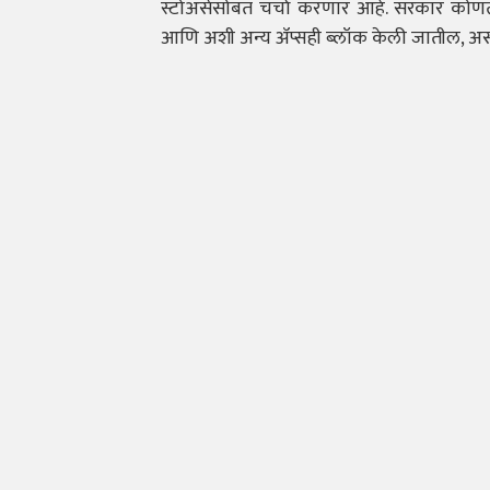
स्टोअर्ससोबत चर्चा करणार आहे. सरकार कोणत्
आणि अशी अन्य ॲप्सही ब्लॉक केली जातील, असा 