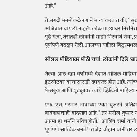
आहे.”
ते अगदी मनमोकळेपणाने मान्य करतात की, “सुरुव
अजिबात चांगली नव्हती. लोक माझ्यावर निरनिर
पुढे गेला, तसतशी लोकांनी माझी निस्वार्थ सेवा
पूर्णपणे बदलून गेली. आजच्या घडीला बिठूरमध
सोशल मीडियावर मोठी चर्चा: लोकांनी दिले 'बाद
गेल्या आठ-दहा वर्षांमध्ये देशात सोशल मीडिया
इंटरनेटवर वाऱ्यासारखी व्हायरल होत आहे. त्या
फेसबुक आणि यूट्यूबवर त्यांचे व्हिडिओ पाहिल्या
एफ. एस. परमार नावाच्या एका युजरने अतिशय स
बादशहांचाही बादशहा आहे.” तर मनोज कुमार नाव
आत्मा हा धर्माने पवित्र होतो.” आशिष शर्मा या
पूर्णपणे सात्विक बनते.” राजेंद्र चौहान यांनी त