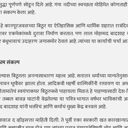
ुद्धा पूर्णपणे सोडून दिले आहे. गंगा नदीच्या स्वच्छता मोहिमेत कोणत
चा संकल्प केला आहे.
ह हे कानपूरजवळच्या बिठूर या ऐतिहासिक आणि धार्मिक शहरात रात्रंदिव
 एकमेकांमध्ये दुरावा निर्माण करतात. पण लाल मोहम्मद बादशाह यां
्पर बंधुभावाचं उदाहरण जगासमोर ठेवलं आहे. त्यांच्या या कार्याची चर्च
ठाम संकल्प
्यास बिठूरला अनन्यसाधारण महत्त्व आहे. सनातन धर्माच्या मान्यतेनुस
पावन भूमीवर झाला होता. आदिकवी महर्षी वाल्मिकींनी रामायण या अमर 
ातेचं स्वयंपाकघर बिठूरमध्ये पाहायला मिळतं. हे पाहण्यासाठी देश-व
 तब्बल बावन्न घाटांनी वेढलेल्या या पवित्र भागात वर्षभर भाविकांची अ
ादशाह यांनी भक्तीचं आणि कर्माचं मुख्य केंद्र बनवलं आहे.
आवाज द व्हॉइस'ला माहिती दिली. ते पूर्वी एका सरकारी खत कारखान्या