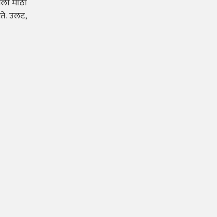
याला मोठी
ते. उलट,