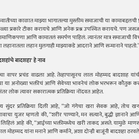
ातीच्या काळात माझ्या भागातल्या मुस्लीम समाजाची या कामाबद्दलची प्
ाळ्या प्रकारे टीका करायचे आणि अनेक प्रश्न उपस्थित करायचे. पण ज
, प्रामाणिकपणा आणि कामातलं समर्पण पाहिलं. त्यानंतर मात्र समाजाची 
ला लहानातला लहान मुलगाही माझ्याकडे आदराने आणि सन्मानाने पाहतो.
शहांचे बादशहा' हे नाव
चा वापर प्रचंड वाढला आहे. तेव्हापासूनच लाल मोहम्मद बादशाह यांची 
ंच्या या अनोख्या भक्तीचं आणि सेवेच्या भावनेचं लोक भरभरून कौतुक क
नंतर लोक त्यावर सकारात्मक प्रतिक्रिया नोंदवत आहेत.
ुंदर प्रतिक्रिया दिली आहे, “जो गंगेचा खरा सेवक आहे, तोच खऱ्या
ाचा युजर म्हणतो की, “शरीर पाण्याने, मन सत्याने, बुद्धी ज्ञानाने 
ंनी लिहिलं आहे की, “आईच्या भक्तीमध्येच खरी ताकद असते. यामुळे माणस
र लाल मोहम्मद यांना मनाने आणि कर्माने, अशा दोन्ही बाजूंनी बादशहा ठरवल