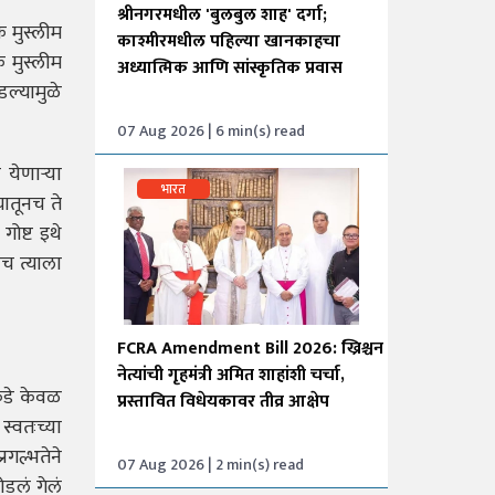
श्रीनगरमधील 'बुलबुल शाह' दर्गा;
 मुस्लीम
काश्मीरमधील पहिल्या खानकाहचा
 मुस्लीम
अध्यात्मिक आणि सांस्कृतिक प्रवास
डल्यामुळे
07 Aug 2026 | 6 min(s) read
 येणाऱ्या
भारत
यातूनच ते
ोष्ट इथे
च त्याला
FCRA Amendment Bill 2026: ख्रिश्चन
नेत्यांची गृहमंत्री अमित शाहांशी चर्चा,
ेकडे केवळ
प्रस्तावित विधेयकावर तीव्र आक्षेप
स्वतःच्या
रगल्भतेने
07 Aug 2026 | 2 min(s) read
ोडलं गेलं