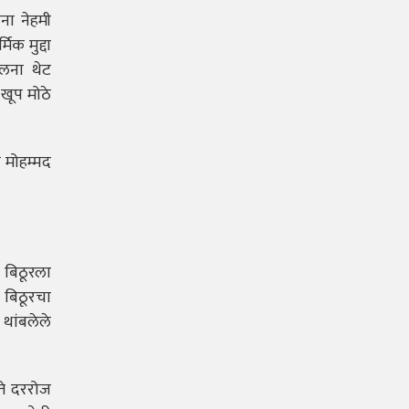
ंना नेहमी
िक मुद्दा
ुलना थेट
खूप मोठे
 मोहम्मद
ी बिठूरला
ा बिठूरचा
 थांबलेले
ते दररोज