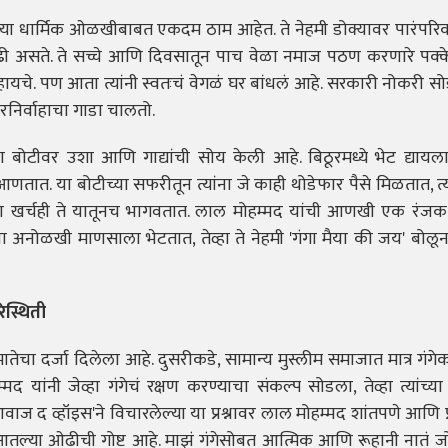
्या धार्मिक ओळखीबाबत एकदम ठाम आहेत. ते नेहमी डोक्यावर पारंपरिक
दाढी असते. ते सच्चे आणि दिवसातून पाच वेळा नमाज पठण करणारे पक्के
यचे. पण आता त्यांनी स्वतःचं वेगळं घर बांधलं आहे. सरकारी नोकरी सो
रनिर्वाहाचा गाडा चालतो.
च्या बोटीवर उशा आणि गाद्यांची सोय केली आहे. बिठूरमध्ये भेट द्यायला
णतात. या बोटीच्या सफरीतून त्यांना जे काही थोडेफार पैसे मिळतात, त्
ा खर्चही ते यातूनच भागवतात. लाल मोहम्मद यांची आणखी एक रंजक ग
ा अनोळखी माणसाला भेटतात, तेव्हा ते नेहमी 'गंगा मैया की जय' बोलून
स्थिती
 मातेचा दर्जा दिलेला आहे. दुसरीकडे, सामान्य मुस्लीम समाजात मात्र गंग
ांनी जेव्हा गंगेचं रक्षण करण्याचा संकल्प सोडला, तेव्हा त्यांच्या 
ाज द व्हॉइस'ने विचारलेल्या या प्रश्नावर लाल मोहम्मद शांतपणे आणि प्
णि आतल्या ओढीची गोष्ट आहे. माझं गंगेसोबत आत्मिक आणि रूहानी नातं ज