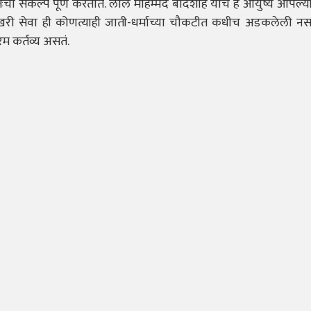
वतःचा संकल्प पूर्ण करतात. लाल मोहम्मद बादशाह यांचं हे आयुष्य आपल्
 खरी सेवा ही कोणत्याही जाती-धर्माच्या चौकटीत कधीच अडकलेली नस
रम कर्तव्य असतं.