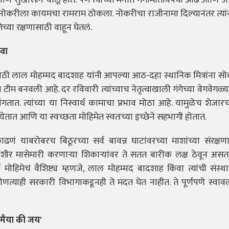
 आणि सुखासीन चालू होतं. पण त्यांच्या मनात गंगामातेविषयी ओढ आणि अपा
कारी नोकरीला कायमचा रामराम ठोकला. नोकरीचा राजीनामा दिल्यानंतर त्यांन
िच्या रक्षणासाठी वाहून घेतलं.
ेवा
ासाठी लाल मोहम्मद बादशाह यांनी आपल्या आठ-दहा स्थानिक मित्रांना सो
 टीम बनवली आहे. दर रविवारी त्यांच्याच नेतृत्वाखाली गंगेच्या वेगवेगळ्य
तात. त्यांच्या या निस्वार्थ कामाचा प्रभाव मोठा आहे. यामुळेच शेजारच्
येतात आणि या स्वच्छता मोहिमेत स्वतःच्या इच्छेने सहभागी होतात.
ं याबरोबरच बिठूरच्या सर्व बावन्न घाटांवरच्या माशांच्या संरक्षण
शीर मासेमारी करणाऱ्या शिकाऱ्यांवर ते सतत बारीक लक्ष ठेवून अ
 मोहिमेचं वैशिष्ट्य म्हणजे, लाल मोहम्मद बादशाह किंवा त्यांची संस्
त्याही सरकारी विभागाकडूनही ते मदत घेत नाहीत. ते पूर्णपणे स्वावल
मैया की जय'