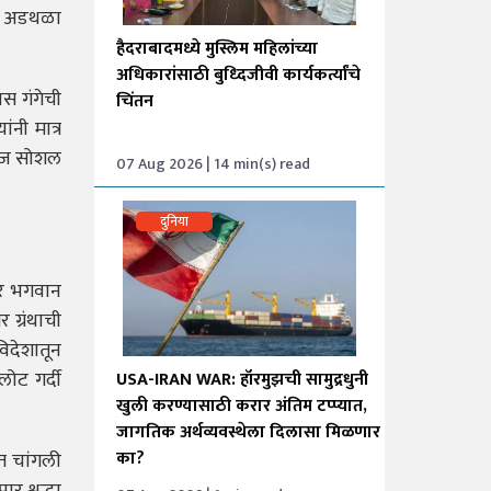
ाही अडथळा
हैदराबादमध्ये मुस्लिम महिलांच्या
अधिकारांसाठी बुध्दिजीवी कार्यकर्त्यांचे
स गंगेची
चिंतन
नी मात्र
ा आज सोशल
07 Aug 2026 | 14 min(s) read
दुनिया
ार भगवान
ग्रंथाची
िदेशातून
लोट गर्दी
USA-IRAN WAR: हॉरमुझची सामुद्रधुनी
खुली करण्यासाठी करार अंतिम टप्प्यात,
जागतिक अर्थव्यवस्थेला दिलासा मिळणार
का?
त चांगली