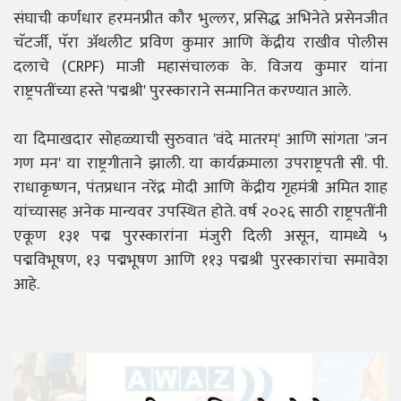
संघाची कर्णधार हरमनप्रीत कौर भुल्लर, प्रसिद्ध अभिनेते प्रसेनजीत
चॅटर्जी, पॅरा ॲथलीट प्रविण कुमार आणि केंद्रीय राखीव पोलीस
दलाचे (CRPF) माजी महासंचालक के. विजय कुमार यांना
राष्ट्रपतींच्या हस्ते 'पद्मश्री' पुरस्काराने सन्मानित करण्यात आले.
या दिमाखदार सोहळ्याची सुरुवात 'वंदे मातरम्' आणि सांगता 'जन
गण मन' या राष्ट्रगीताने झाली. या कार्यक्रमाला उपराष्ट्रपती सी. पी.
राधाकृष्णन, पंतप्रधान नरेंद्र मोदी आणि केंद्रीय गृहमंत्री अमित शाह
यांच्यासह अनेक मान्यवर उपस्थित होते. वर्ष २०२६ साठी राष्ट्रपतींनी
एकूण १३१ पद्म पुरस्कारांना मंजुरी दिली असून, यामध्ये ५
पद्मविभूषण, १३ पद्मभूषण आणि ११३ पद्मश्री पुरस्कारांचा समावेश
आहे.