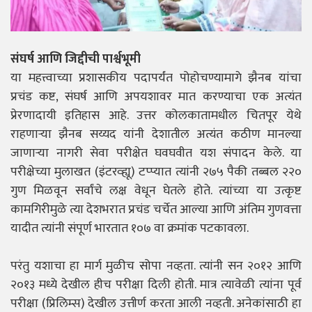
संघर्ष आणि जिद्दीची पार्श्वभूमी
या महत्त्वाच्या प्रशासकीय पदापर्यंत पोहोचण्यामागे झैनब यांचा
प्रचंड कष्ट, संघर्ष आणि अपयशावर मात करण्याचा एक अत्यंत
प्रेरणादायी इतिहास आहे. उत्तर कोलकातामधील चितपूर येथे
राहणाऱ्या झैनब सय्यद यांनी देशातील अत्यंत कठीण मानल्या
जाणाऱ्या नागरी सेवा परीक्षेत घवघवीत यश संपादन केले. या
परीक्षेच्या मुलाखत (इंटरव्ह्यू) टप्प्यात त्यांनी २७५ पैकी तब्बल २२०
गुण मिळवून सर्वांचे लक्ष वेधून घेतले होते. त्यांच्या या उत्कृष्ट
कामगिरीमुळे त्या देशभरात प्रचंड चर्चेत आल्या आणि अंतिम गुणवत्ता
यादीत त्यांनी संपूर्ण भारतात १०७ वा क्रमांक पटकावला.
परंतु यशाचा हा मार्ग मुळीच सोपा नव्हता. त्यांनी सन २०१२ आणि
२०१३ मध्ये देखील हीच परीक्षा दिली होती. मात्र त्यावेळी त्यांना पूर्व
परीक्षा (प्रिलिम्स) देखील उत्तीर्ण करता आली नव्हती. अनेकांसाठी हा