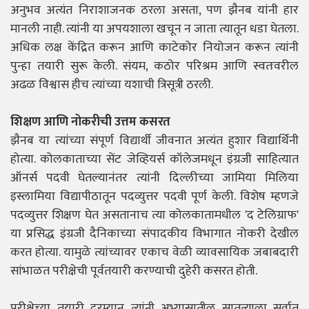
अनुभव अत्यंत निराशाजनक ठरला असता, पण झैनब यांनी हार
मानली नाही. त्यांनी या अपयशाला खचून न जाता त्यातून धडा घेतला.
अधिक लक्ष केंद्रित करून आणि काटेकोर नियोजन करून त्यांनी
पुन्हा तयारी सुरू केली. संयम, कठोर परिश्रम आणि स्वतःवरील
अढळ विश्वास हीच त्यांच्या यशाची त्रिसूत्री ठरली.
शिक्षण आणि नोकरीची उत्तम कसरत
झैनब या त्यांच्या संपूर्ण विद्यार्थी जीवनात अत्यंत हुशार विद्यार्थिनी
होत्या. कोलकाताच्या सेंट जेव्हियर्स कॉलेजमधून इंग्रजी साहित्यात
ऑनर्स पदवी घेतल्यानंतर त्यांनी दिल्लीच्या जामिया मिलिया
इस्लामिया विद्यापीठातून पदव्युत्तर पदवी पूर्ण केली. विशेष म्हणजे
पदव्युत्तर शिक्षण घेत असतानाच त्या कोलकातामधील 'द टेलिग्राफ'
या प्रसिद्ध इंग्रजी दैनिकाच्या संपादकीय विभागात नोकरी देखील
करत होत्या. यामुळे त्यांच्यावर एकाच वेळी व्यावसायिक जबाबदारी
सांभाळत परीक्षेची पूर्वतयारी करण्याची दुहेरी कसरत होती.
परीक्षेच्या तयारी दरम्यान त्यांनी अभ्यासातील सातत्याला सर्वात