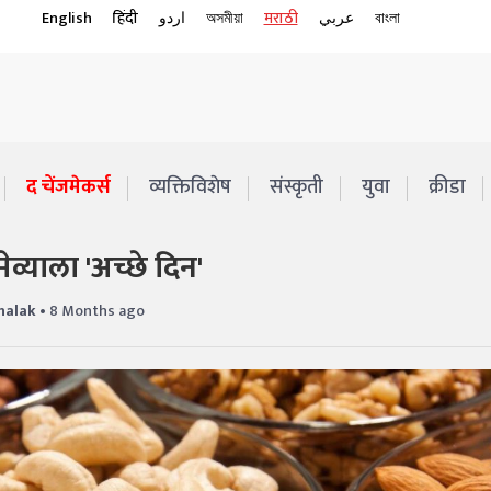
English
हिंदी
اردو
অসমীয়া
मराठी
عربي
বাংলা
द चेंजमेकर्स
व्यक्तिविशेष
संस्कृती
युवा
क्रीडा
्याला 'अच्छे दिन'
halak
• 8 Months ago