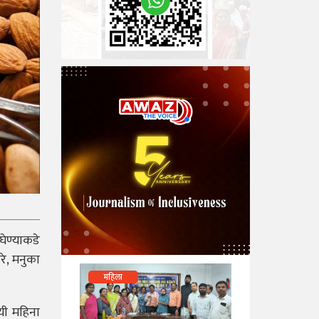
ेण्याकडे
रे, मनुका
महिला
यी महिना