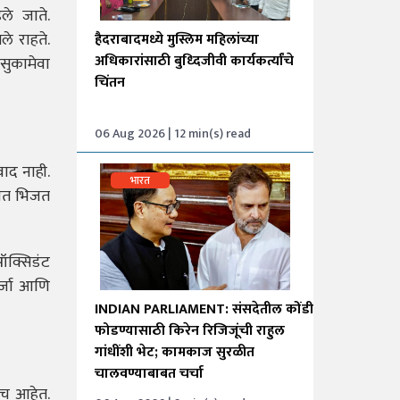
ले जाते.
े राहते.
हैदराबादमध्ये मुस्लिम महिलांच्या
अधिकारांसाठी बुध्दिजीवी कार्यकर्त्यांचे
सुकामेवा
चिंतन
06 Aug 2026 | 12 min(s) read
ाद नाही.
भारत
्यात भिजत
ीऑक्सिडंट
र्जा आणि
INDIAN PARLIAMENT: संसदेतील कोंडी
फोडण्यासाठी किरेन रिजिजूंची राहुल
गांधींशी भेट; कामकाज सुरळीत
चालवण्याबाबत चर्चा
णेच आहेत.