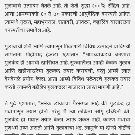
गुलाबाचे उत्पादन घेतले आहे. ती शेती सुद्धा १००% सेंद्रिय आहे.
आत्ता आमच्याकडे ६० ते ७० प्रकारची आयुर्वेदिक वनस्पती आहेत.
त्यामध्ये तुळस, महाभृंगराज, शतावरी, आवळा, कडुलिंब यासारख्या
वनस्पतींचा समावेश आहे.
गुलाबाची शेती आणि त्यापासून मिळणारी विविध उत्पादने याविषयी
सांगताना मोहोम्मद हंजला म्हणतात, “आमच्याकडचे बनणारा
गुलकंद ही आमची खासियत आहे. सुरुवातीला आम्ही केवळ गुलाब
आणि खडीसाखरेचा गुलकंद तयार करायचो, परंतु आम्ही त्यात
वेगवेगळे प्रयोग केला. आता आम्ही विविध फ्लेवरचे गुलकंद तयार
करतो. त्यामध्ये बडीशेप गुलकंदला बाजारात जास्त मागणी आहे.”
ते पुढे म्हणतात, “अनेक लोकांचा गैरसमज आहे की गुलकंद हा
मधापासून तयार होतो. परंतु मी त्या लोकंना सांगू इच्छितो की,
गुलकंद हा मधात तयार केला जाऊ शकत नाही. कारण मधाचा
गुणधर्म उष्ण असतो आणि गुलाबाचा थंड. त्यामुळे या दोन्ही गोष्टींचे