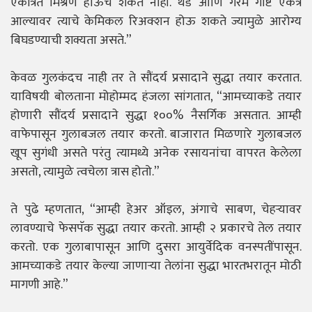
एकत्रित मिश्रण होऊच शकत नाही. थंड आणि गरम गोष्ट एकत्र
आल्यावर त्याचे केमिकल रिअक्शन होऊ शकते ज्यामुळे आरोग्य
बिघडण्याची शक्यता असते.”
केवळ गुलकंदच नाही तर ते सौंदर्य प्रसादाने सुद्धा तयार करतात.
याविषयी बोलताना मोहोम्मद हंजला सांगतात, “आमच्याकडे तयार
होणारी सौंदर्य प्रसादाने सुद्धा १००% नैसर्गिक असतात. आम्ही
वाफेपासून गुलाबजल तयार करतो. बाजारात मिळणारे गुलाबजल
खूप सुगंधी असते परंतु त्यामध्ये अनेक रसायनांचा वापरत केलेला
असतो, त्यामुळे त्वचेला त्रास होतो.”
ते पुढे म्हणतात, “आम्ही हेअर ऑइल, अंगाचे साबण, चेहऱ्यावर
लावण्याचे फेसपॅक सुद्धा तयार करतो. आम्ही २ प्रकारचे तेल तयार
करतो. एक गुलाबापासून आणि दुसरा आयुर्वेदिक वनस्पतींपासून.
आमच्याकडे तयार केल्या जाणाऱ्या तेलांना सुद्धा भारतभरातून मोठी
मागणी आहे.”