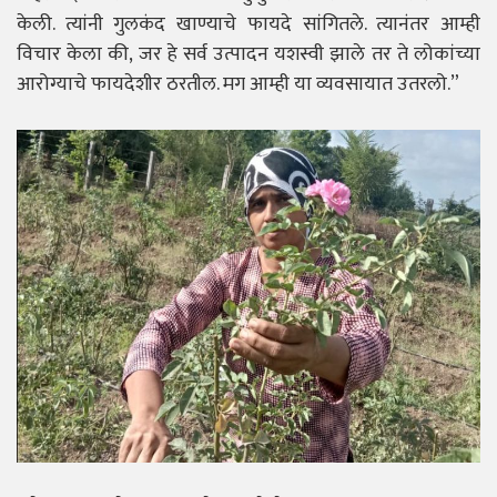
केली. त्यांनी गुलकंद खाण्याचे फायदे सांगितले. त्यानंतर आम्ही
विचार केला की, जर हे सर्व उत्पादन यशस्वी झाले तर ते लोकांच्या
आरोग्याचे फायदेशीर ठरतील. मग आम्ही या व्यवसायात उतरलो.”