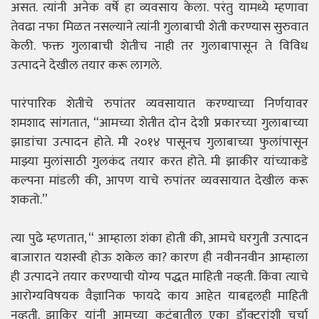
असत. त्यांनी अनेक वर्षे हा व्यवसाय केला. परंतु यामध्ये म्हणावा
तेवढा नफा मिळत नसल्याने त्यांनी गुलाबाची शेती करण्यास सुरुवात
केली. फक्त गुलाबाची शेतीच नाही तर गुलाबापासून ते विविध
उत्पादने देखील तयार करू लागले.
पारंपारिक शेतीचे रुपांतर व्यवसायात करण्याच्या निर्णयावर
शमशाद सांगतात, “आमच्या शेतीत दोन देशी प्रकारच्या गुलाबाच्या
झाडांचा उत्पादन होते. मी २०१४ पासूनच गुलाबाच्या फुलांपासून
माझ्या मुलांसाठी गुलकंद तयार करत होते. मी झाकीर यांच्याकडे
कल्पना मांडली की, आपण याचे रुपांतर व्यवसायात देखील करू
शकतो.”
त्या पुढे म्हणतात, “ आम्हाला शंका होती की, आमचे घरगुती उत्पादन
बाजारात यशस्वी होऊ शकेल का? कारण ही नवीननवीन आम्हाला
ही उत्पादने तयार करण्याची योग्य पद्धत माहिती नव्हती. किंवा त्याचे
आरोग्यविषयक वैज्ञानिक फायदे काय आहेत याबद्दलही माहिती
नव्हती. झाकिर यांनी आमच्या कुटुंबातील एका डॉक्टरांशी चर्चा