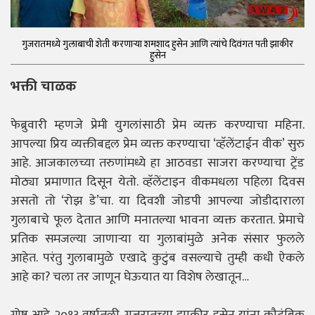
गुजरातमध्ये गुलाबाची शेती करणाऱ्या शमशाद हुसेन आणि त्यांचे दिवंगत पती झाकीर
हुसेन
भक्ती चाळक
फेब्रुवारी म्हणजे प्रेमी युगलांसाठी प्रेम व्यक्त करण्याचा महिना.
आपल्या प्रिय व्यक्तीबद्दल प्रेम व्यक्त करण्याचा ‘व्हॅलेंटाईन वीक’ सुरु
आहे. आजकालच्या तरुणांमध्ये हा आठवडा साजरा करण्याचा ट्रेंड
मोठ्या प्रमाणात दिसून येतो. व्हॅलेंटाइन वीकमधला पहिला दिवस
असतो तो ‘रोझ डे’चा. या दिवशी जोडपी आपल्या जोडीदाराला
गुलाबाचे फूल देतात आणि मनातल्या भावना व्यक्त करतात. प्रेमाचे
प्रतिक समजल्या जाणाऱ्या या गुलाबांमुळे अनेक संसार फुलले
आहेत. परंतु गुलाबामुळे एखादे कुटुंब वसल्याचे तुम्ही कधी ऐकले
आहे का? चला तर जाणून घेऊयात या विशेष लेखातून…
गोष्ट आहे २०१३ वर्षातली. गुजरातच्या झाकीर हुसेन यांना कौटुंबिक