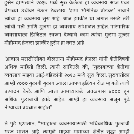
हुसेन दाम्पत्याने २०१७ मध्ये सुरु केलेला हा व्यवसाय आज एका
वेगळ्या उंचीवर नेऊन ठेवलाय. ‘शमा ऑर्गेनिक प्रोडक्ट’ नावाने
त्यांचा हा व्यवसाय सुरु आहे. आज झाकीर या जगात नसले तरी
त्यांची पत्नी आणि मुलगा हा व्यवसाय सांभाळत आहेत. पारंपारिक
व्यवसायाला डिजिटल स्वरूप देण्याचे काम त्यांचा मुलगा मुल्ला
मोहोम्मद हंजला झाकीर हुसेन हा करत आहे.
‘आवाज मराठी’सोबत बोलताना मोहोम्मद हंजला यांनी शेतीविषयी
अधिक माहिती दिली. त्यांनी सांगितले की, “गुलाबाच्या शेतीचा
व्यवसाय माझ्या आई-वडिलांनी २०१७ मध्ये सुरु केला. सुरुवातीला
आम्ही १००० गुलाबी गुलाब ज्याला आपण इंडियन रोज म्हणतो त्याचे
उत्पादन केले. आणि आत्ता आमच्याकडे जवळपास ४००० हून
अधिक गुलाबांची झाडे आहेत. आम्ही हा व्यवसाय अजून पुढे
नेण्याच्या प्रयत्नात आहोत”
ते पुढे म्हणतात, “आम्हाला व्यवसायासाठी अधिकाधिक फुलांची
गरज भासत आहे. त्यामुळे माझ्या मामाच्या शेतीत सुद्धा आम्ही